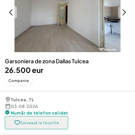
Locuri de munca
Utilaje agricole si industriale
Servicii
Piese auto si accesorii
Animale de companie
Dacia Duster
Afaceri și echipamente profesionale
Inchiriere Bunuri si Vehicule
Garsoniera de zona Dallas Tulcea
26.500 eur
Companie
Tulcea
,
TL
03.08.2026
Număr de telefon
validat
Salvează la favorite