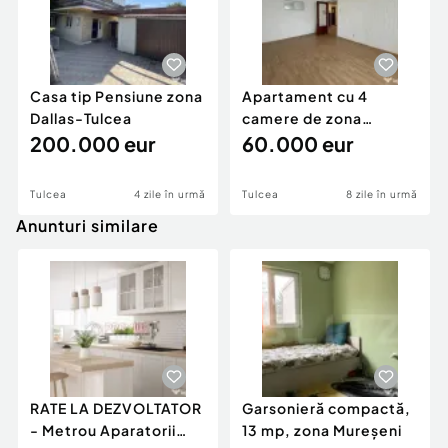
Casa tip Pensiune zona
Apartament cu 4
Dallas-Tulcea
camere de zona
200.000 eur
centrala Tulcea
60.000 eur
Tulcea
4 zile în urmă
Tulcea
8 zile în urmă
Anunturi similare
RATE LA DEZVOLTATOR
Garsonieră compactă,
- Metrou Aparatorii
13 mp, zona Mureșeni