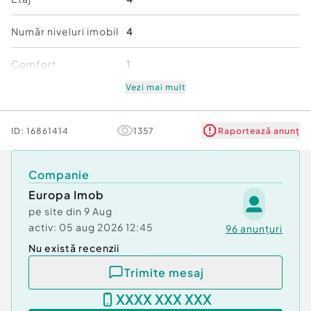
Număr niveluri imobil
4
Finisaje si Dotari
Comfort
1
Stare: Intretinut curat
Vezi mai mult
Stare
Bună
Incalzire: Debransat (permite montarea de
centrala proprie), teava de gaz fiind la usa
ID:
16861414
1357
Raportează anunț
Finisaje: Parchet, gresie, faianta, usa metalica
Companie
Facilitati si Logistica
Europa Imob
pe site din
9 Aug
Parcare: Posibilitate de parcare in zona
activ:
05 aug 2026 12:45
96
anunțuri
Acces: Auto pana la scara si intrare direct din
Nu există recenzii
strada
Trimite mesaj
XXXX XXX XXX