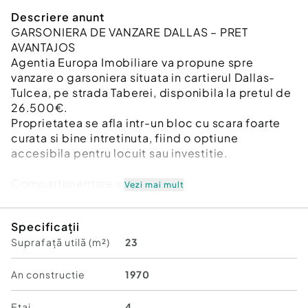
Descriere anunt
GARSONIERA DE VANZARE DALLAS – PRET
AVANTAJOS
Agentia Europa Imobiliare va propune spre
vanzare o garsoniera situata in cartierul Dallas-
Tulcea, pe strada Taberei, disponibila la pretul de
26.500€.
Proprietatea se afla intr-un bloc cu scara foarte
curata si bine intretinuta, fiind o optiune
accesibila pentru locuit sau investitie.
Compartimentare si Suprafete
Vezi mai mult
Tip imobil: Garsoniera
Specificații
Suprafata utila totala: 25 mp
Suprafață utilă (m²)
23
Compartimentare: Semidecomandat
Configuratie: 1 camera, 1 baie, 1 balcon inchis
Etaj: 4 din 4
An constructie
1970
An constructie: 1970
Orientare: Rasarit (Est)
Etaj
4