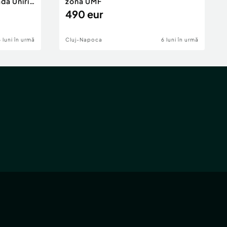
da Unirii
zona UMF
490 eur
6 luni în urmă
Cluj-Napoca
6 luni în urmă