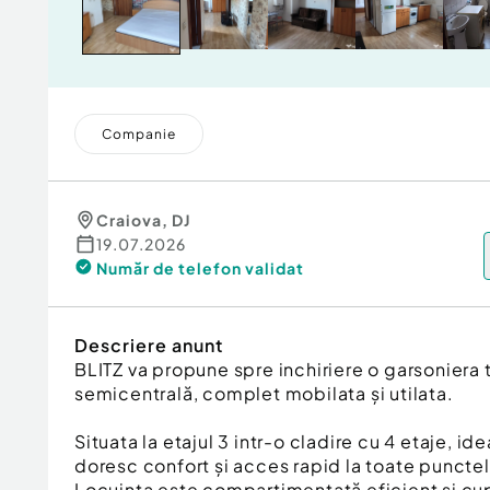
Companie
Craiova
,
DJ
19.07.2026
Număr de telefon
validat
Descriere anunt
BLITZ va propune spre inchiriere o garsoniera t
semicentrală, complet mobilata și utilata.
Situata la etajul 3 intr-o cladire cu 4 etaje, ide
doresc confort și acces rapid la toate punctele
Locuința este compartimentată eficient și c