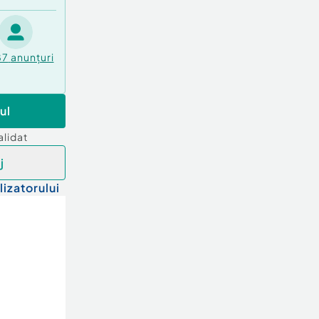
87
anunțuri
ul
alidat
j
lizatorului