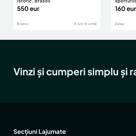
Istoric, Brasov
sporturil
550 eur
160 eur
Brasov
6 luni în urmă
Zalau
Vinzi și cumperi simplu și 
Secțiuni Lajumate