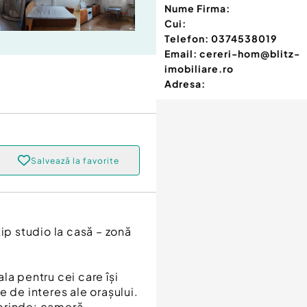
Nume Firma:
Cui:
Telefon:
0374538019
Email:
cereri-hom@blitz-
imobiliare.ro
Adresa:
Salvează la favorite
ip studio la casă – zonă
ala pentru cei care își
 de interes ale orașului.
uprinde: cameră