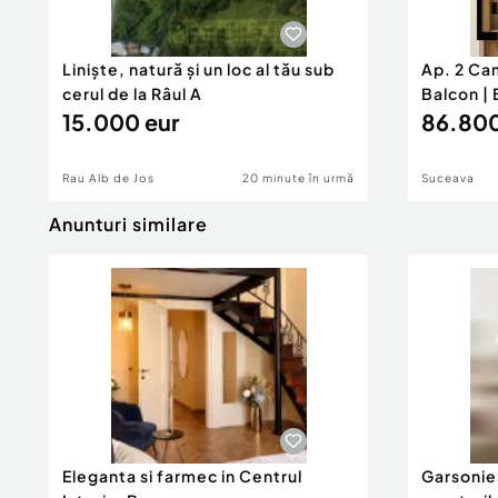
Liniște, natură și un loc al tău sub
Ap. 2 Ca
cerul de la Râul A
Balcon | 
15.000 eur
86.800
Rau Alb de Jos
20 minute în urmă
Suceava
Anunturi similare
Eleganta si farmec in Centrul
Garsonier