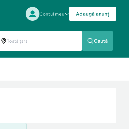
Adaugă anunț
Contul meu
Caută