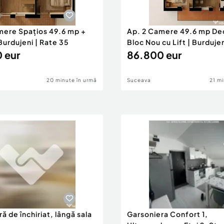
mere Spațios 49.6 mp +
Ap. 2 Camere 49.6 mp Deo
Burdujeni | Rate 35
Bloc Nou cu Lift | Burduje
 eur
86.800 eur
20 minute în urmă
Suceava
21 mi
ă de închiriat, lângă sala
Garsoniera Confort 1,