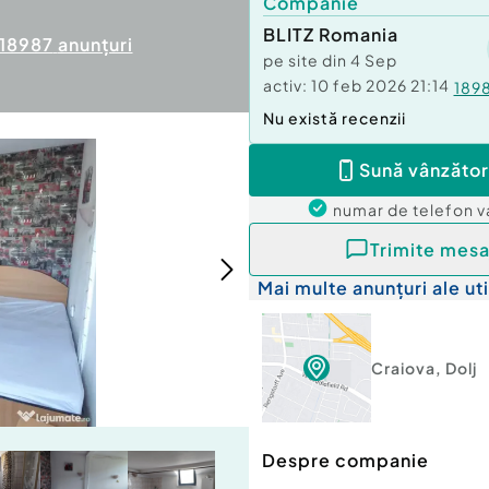
Companie
BLITZ Romania
18987
anunțuri
pe site din
4 Sep
activ:
10 feb 2026 21:14
189
Nu există recenzii
Sună vânzător
numar de telefon
v
Trimite mesa
Mai multe anunțuri ale uti
Craiova
,
Dolj
Despre companie