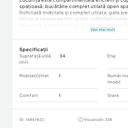
spațioasă, bucătărie complet utilată open spa
închiriază mobilata și complet utilata, gata p
tot ce ai nevoie pentru un trai confortabil est
de centrală termică proprie, oferind independ
Vezi mai mult
optimizate la întreținere pe tot parcursul anulu
semicentrală îți asigură acces rapid către școl
restaurante și mijloace de transport. Un spațiu
Specificații
excelent poziționat – pregătit să devină „acas
Suprafață utilă
34
Etaj
(m²)
Pentru mai multe detalii sau programarea unei v
contactezi!
Cod ofertă / ID BLITZ: P174517
Mobilat/Utilat
1
Număr niv
Id intern: P174517
imobil
Confort:
1
Comfort
1
Stare
Tip imobil:
Casă/Vilă
ID:
16867822
Vizualizări:
338