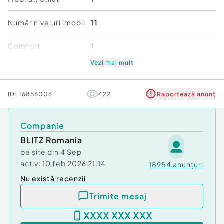
Confort:
1
Tip imobil:
Bloc de apartamente
Număr niveluri imobil
11
Comfort
1
Vezi mai mult
Stare
Bună
ID:
16856006
422
Raportează anunț
Companie
BLITZ Romania
pe site din
4 Sep
activ:
10 feb 2026 21:14
18954
anunțuri
Nu există recenzii
Trimite mesaj
XXXX XXX XXX