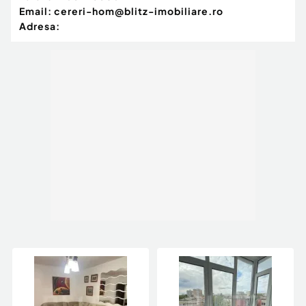
Email:
cereri-hom@blitz-imobiliare.ro
Adresa: