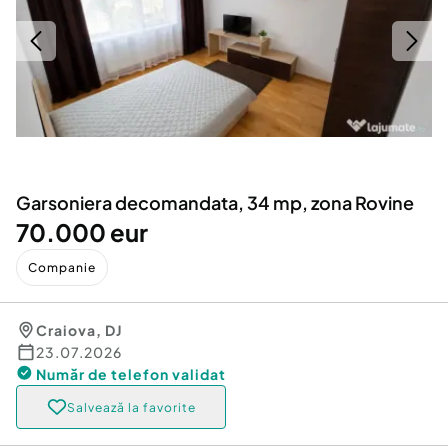
Locuri de munca
Utilaje agricole si industriale
Servicii
Piese auto si accesorii
Animale de companie
Dacia Duster
Afaceri și echipamente profesionale
Inchiriere Bunuri si Vehicule
Garsoniera decomandata, 34 mp, zona Rovine
70.000 eur
Companie
Craiova
,
DJ
23.07.2026
Număr de telefon
validat
Salvează la favorite