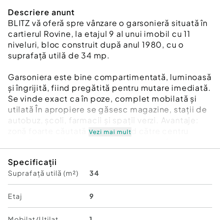
Descriere anunt
BLITZ vă oferă spre vânzare o garsonieră situată în
cartierul Rovine, la etajul 9 al unui imobil cu 11
niveluri, bloc construit după anul 1980, cu o
suprafață utilă de 34 mp.
Garsoniera este bine compartimentată, luminoasă
și îngrijită, fiind pregătită pentru mutare imediată.
Se vinde exact ca în poze, complet mobilată și
utilată În apropiere se găsesc magazine, stații de
autobuz, școli, farmacii și spații verzi. Avantaje:
zonă foarte căutată acces rapid către centru
Vezi mai mult
ideală pentru închiriere costuri mici de întreținere.
Specificații
Suprafață utilă (m²)
34
Pentru mai multe detalii sau vizionare, nu ezitați să
mă contactați.
Cod ofertă / ID BLITZ: P173311
Etaj
9
Id intern: P173311
Mobilat/Utilat
1