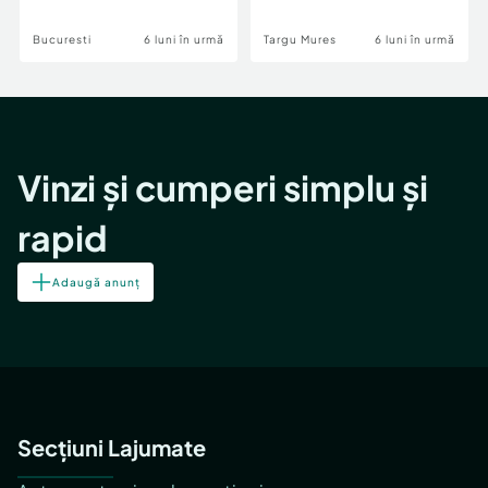
Bucuresti
6 luni în urmă
Targu Mures
6 luni în urmă
Vinzi și cumperi simplu și
rapid
Adaugă anunț
Secțiuni Lajumate