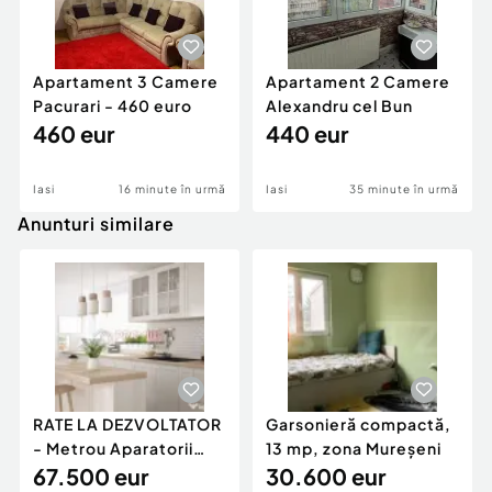
Apartament 3 Camere
Apartament 2 Camere
Pacurari - 460 euro
Alexandru cel Bun
460 eur
440 eur
Iasi
16 minute în urmă
Iasi
35 minute în urmă
Anunturi similare
RATE LA DEZVOLTATOR
Garsonieră compactă,
- Metrou Aparatorii
13 mp, zona Mureșeni
Patriei -
67.500 eur
30.600 eur