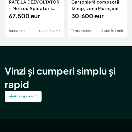
RATE LA DEZVOLTATOR
Garsonieră compactă,
- Metrou Aparatorii
13 mp, zona Mureșeni
Patriei -
67.500 eur
30.600 eur
Bucuresti
6 luni în urmă
Targu Mures
6 luni în urmă
Vinzi și cumperi simplu și
rapid
Adaugă anunț