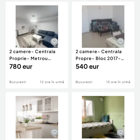
Locuri de munca
Utilaje agricole si industriale
Servicii
Piese auto si accesorii
Animale de companie
Dacia Duster
Afaceri și echipamente profesionale
Inchiriere Bunuri si Vehicule
2 camere- Centrala
2 camere- Centrala
Proprie- Metrou
Propre- Bloc 2017-
Tineretului/Timpuri Noi
780 eur
Parcul Carol
540 eur
Bucuresti
12 ore în urmă
Bucuresti
15 ore în urmă