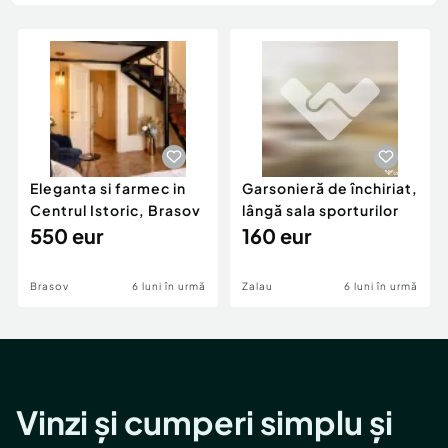
Locuri de munca
Utilaje agricole si industriale
Servicii
Piese auto si accesorii
Animale de companie
Dacia Duster
Afaceri și echipamente profesionale
Inchiriere Bunuri si Vehicule
Eleganta si farmec in
Garsonieră de închiriat,
Centrul Istoric, Brasov
lângă sala sporturilor
550 eur
160 eur
Brasov
6 luni în urmă
Zalau
6 luni în urmă
Vinzi și cumperi simplu și