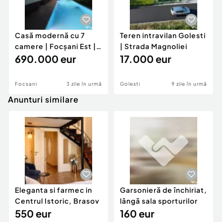
Casă modernă cu 7
Teren intravilan Golesti
camere | Focșani Est |
| Strada Magnoliei
Lux și confort
690.000 eur
17.000 eur
Focsani
3 zile în urmă
Golesti
9 zile în urmă
Anunturi similare
Eleganta si farmec in
Garsonieră de închiriat,
Centrul Istoric, Brasov
lângă sala sporturilor
550 eur
160 eur