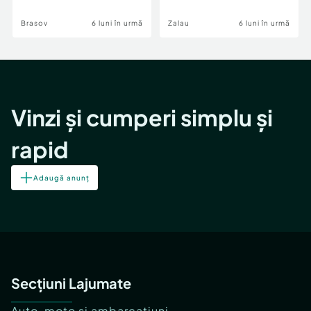
Brasov
6 luni în urmă
Zalau
6 luni în urmă
Vinzi și cumperi simplu și
rapid
Adaugă anunț
Secțiuni Lajumate
Auto, moto și ambarcațiuni