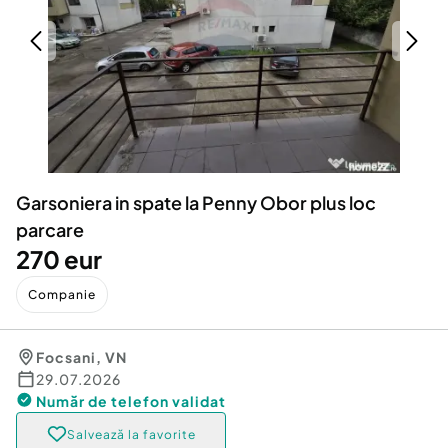
Locuri de munca
Utilaje agricole si industriale
Servicii
Piese auto si accesorii
Animale de companie
Dacia Duster
Afaceri și echipamente profesionale
Inchiriere Bunuri si Vehicule
Garsoniera in spate la Penny Obor plus loc
parcare
270 eur
Companie
Focsani
,
VN
29.07.2026
Număr de telefon
validat
Salvează la favorite