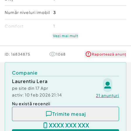
Număr niveluri imobil
3
Comfort
1
Vezi mai mult
Stare
Bună
ID:
16834875
1068
Raportează anunț
Companie
Laurentiu Lera
pe site din
17 Apr
activ:
10 feb 2026 21:14
21
anunțuri
Nu există recenzii
Trimite mesaj
XXXX XXX XXX