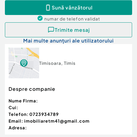
Sună vânzătorul
numar de telefon
validat
Trimite mesaj
Mai multe anunțuri ale utilizatorului
Timisoara
,
Timis
Despre companie
Nume Firma:
Cui:
Telefon:
0723934789
Email:
imobiliaretm41@gmail.com
Adresa: