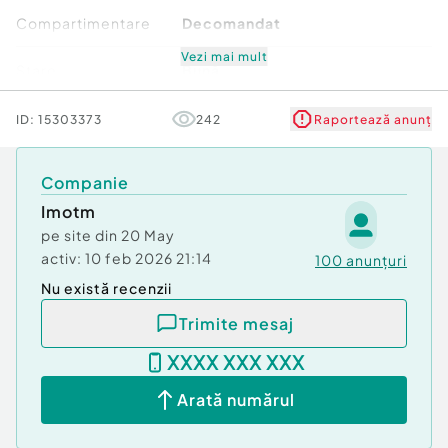
Compartimentare
Decomandat
Vezi mai mult
Stare
Bună
Comfort
2
ID:
15303373
242
Raportează anunț
Companie
Imotm
pe site din
20 May
activ:
10 feb 2026 21:14
100
anunțuri
Nu există recenzii
Trimite mesaj
XXXX XXX XXX
Arată numărul