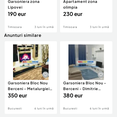
Garsoniera zona
Apartament zona
Lipovei
olimpia
190 eur
230 eur
Timisoara
3 luni în urmă
Timisoara
3 luni în urmă
Anunturi similare
Garsoniera Bloc Nou
Garsoniera Bloc Nou -
Berceni - Metalurgiei
Berceni - Dimitrie
Park - Postalionul
350 eur
Leonida
380 eur
Bucuresti
6 luni în urmă
Bucuresti
6 luni în urmă