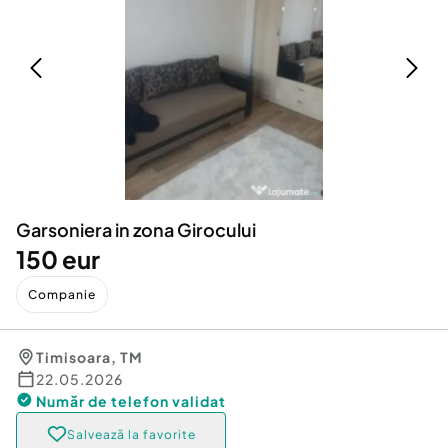
Locuri de munca
Utilaje agricole si industriale
Servicii
Piese auto si accesorii
Animale de companie
Dacia Duster
Afaceri și echipamente profesionale
Inchiriere Bunuri si Vehicule
Garsoniera in zona Girocului
150 eur
Companie
Timisoara
,
TM
22.05.2026
Număr de telefon
validat
Salvează la favorite