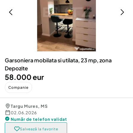
Locuri de munca
Utilaje agricole si industriale
Servicii
Piese auto si accesorii
Animale de companie
Dacia Duster
Afaceri și echipamente profesionale
Inchiriere Bunuri si Vehicule
Garsoniera mobilata si utilata, 23 mp, zona
Depozite
58.000 eur
Companie
Targu Mures
,
MS
02.06.2026
Număr de telefon
validat
Salvează la favorite