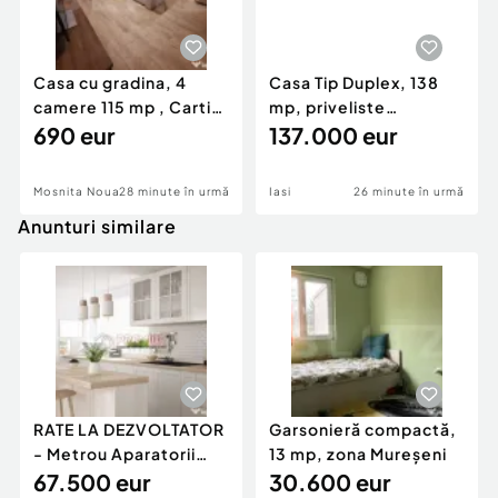
Casa cu gradina, 4
Casa Tip Duplex, 138
camere 115 mp , Cartier
mp, priveliste
Europa, Mosnita
690 eur
panoramica, Zona
137.000 eur
Visani
Mosnita Noua
28 minute în urmă
Iasi
26 minute în urmă
Anunturi similare
RATE LA DEZVOLTATOR
Garsonieră compactă,
- Metrou Aparatorii
13 mp, zona Mureșeni
Patriei -
67.500 eur
30.600 eur