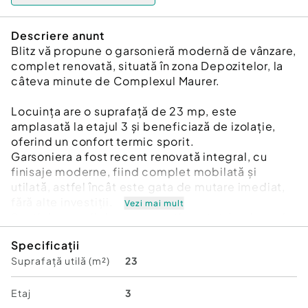
Descriere anunt
Blitz vă propune o garsonieră modernă de vânzare,
complet renovată, situată în zona Depozitelor, la
câteva minute de Complexul Maurer.
Locuința are o suprafață de 23 mp, este
amplasată la etajul 3 și beneficiază de izolație,
oferind un confort termic sporit.
Garsoniera a fost recent renovată integral, cu
finisaje moderne, fiind complet mobilată și
utilată, astfel încât este gata de mutare imediat,
fără alte investiții.
Vezi mai mult
Spațiul este eficient compartimentat, luminos și
primitor, ideal atât pentru locuit, cât și pentru
Specificații
investiție. Mobilierul modern și electrocasnicele
Suprafață utilă (m²)
23
incluse asigură funcționalitate și confort încă din
prima zi.
Etaj
3
Zona este bine conectată, cu acces rapid la