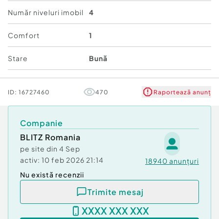
mijloace de transport, magazine, puncte de
Număr niveluri imobil
4
interes și facilități urbane.
Comfort
1
Contactati-ne pentru a stabili acum o vizionare!
Cod ofertă / ID BLITZ: P162141
Stare
Bună
Id intern: P162141
Confort:
1
ID:
16727460
470
Raportează anunț
Tip imobil:
Bloc de apartamente
Companie
BLITZ Romania
pe site din
4 Sep
activ:
10 feb 2026 21:14
18940
anunțuri
Nu există recenzii
Trimite mesaj
XXXX XXX XXX