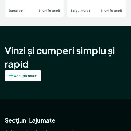
Bucuresti
6 luni în urmă
Targu Mures
6 luni în urmă
Vinzi și cumperi simplu și
rapid
Adaugă anunț
Secțiuni Lajumate