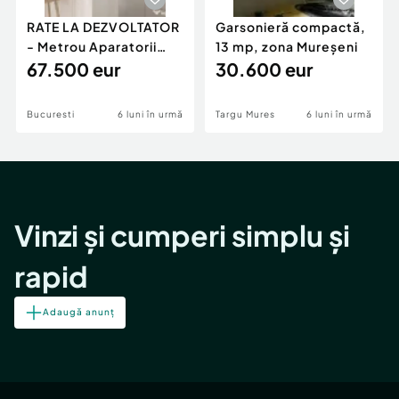
RATE LA DEZVOLTATOR
Garsonieră compactă,
- Metrou Aparatorii
13 mp, zona Mureșeni
Patriei -
67.500 eur
30.600 eur
Bucuresti
6 luni în urmă
Targu Mures
6 luni în urmă
Vinzi și cumperi simplu și
rapid
Adaugă anunț