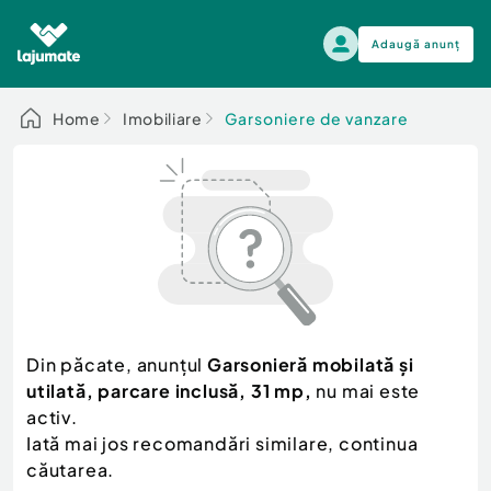
Adaugă anunț
Alege categoria
Home
Imobiliare
Garsoniere de vanzare
Auto, moto si ambarcatiuni
Toate Anunturile
Auto, moto si ambarcatiuni
Imobiliare
Autoturisme
Electronice si electrocasnice
Anvelope si Jante
Casa si gradina
Alege dupa sezon
Piese auto
Scutere - ATV - UTV
Din păcate, anunțul
Garsonieră mobilată și
Mama si copilul
Autoutilitare
utilată, parcare inclusă, 31 mp,
nu mai este
Moda si frumusete
Ambarcatiuni
activ.
Sport, timp liber, arta
Iată mai jos recomandări similare, continua
Camioane - Rulote - Remorci
Agro si Industrie
căutarea.
Motociclete