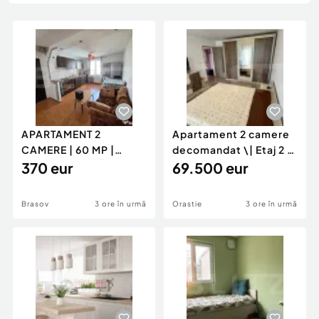
Locuri de munca
Utilaje agricole si industriale
Servicii
Piese auto si accesorii
Animale de companie
Dacia Duster
Afaceri și echipamente profesionale
Inchiriere Bunuri si Vehicule
APARTAMENT 2
Apartament 2 camere
CAMERE | 60 MP |
decomandat \| Etaj 2 \|
GENERAL MOCIULSCHI
370 eur
50 mp \+ 8 mp ba
69.500 eur
| BALCON DE
Brasov
3 ore în urmă
Orastie
3 ore în urmă