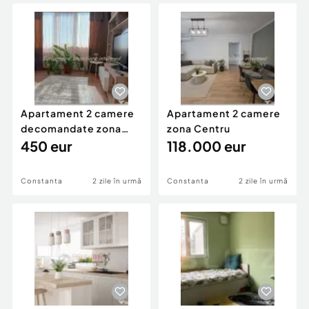
Locuri de munca
Utilaje agricole si industriale
Servicii
Piese auto si accesorii
Animale de companie
Dacia Duster
Afaceri și echipamente profesionale
Inchiriere Bunuri si Vehicule
Apartament 2 camere
Apartament 2 camere
decomandate zona
zona Centru
Centrala
450 eur
118.000 eur
Constanta
2 zile în urmă
Constanta
2 zile în urmă