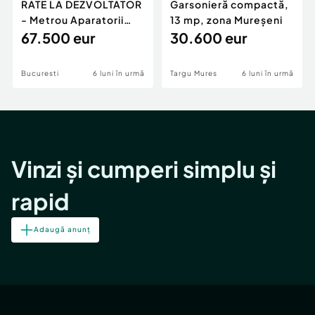
RATE LA DEZVOLTATOR
Garsonieră compactă,
- Metrou Aparatorii
13 mp, zona Mureșeni
Patriei -
67.500 eur
30.600 eur
Bucuresti
6 luni în urmă
Targu Mures
6 luni în urmă
Vinzi și cumperi simplu și
rapid
Adaugă anunț