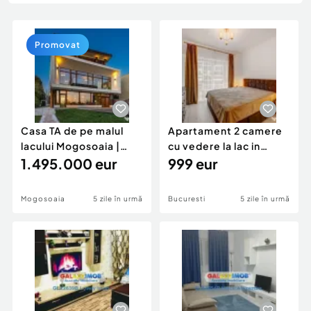
Locuri de munca
Utilaje agricole si industriale
Servicii
Piese auto si accesorii
Animale de companie
Promovat
Dacia Duster
Afaceri și echipamente profesionale
Inchiriere Bunuri si Vehicule
Casa TA de pe malul
Apartament 2 camere
lacului Mogosoaia |
cu vedere la lac in
Piscina | Deschidere
1.495.000 eur
GranVia LakeView
999 eur
Mogosoaia
5 zile în urmă
Bucuresti
5 zile în urmă