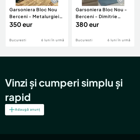
Garsoniera Bloc Nou
Garsoniera Bloc Nou -
Berceni - Metalurgiei
Berceni - Dimitrie
Park - Postalionul
350 eur
Leonida
380 eur
Bucuresti
6 luni în urmă
Bucuresti
6 luni în urmă
Vinzi și cumperi simplu și
rapid
Adaugă anunț