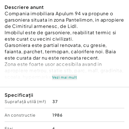
Descriere anunt
Compania imobiliara Apulum 94 va propune o
garsoniera situata in zona Pantelimon, in apropiere
de Cimitirul armenesc, de Lidl.
Imobilul este de garsoniere, reabilitat termic si
este curat cu vecini civilizati.
Garsoniera este partial renovata, cu gresie,
faianta, parchet, termopan, calorifere noi. Baia
este curata dar nu este renovata recent.
Zona este foarte usor accesibila avand in
apropiere metrou, statie stb, parc, mall, gradinita,
scoala, hypermarket.
Vezi mai mult
Pentru vizionare si mai multe detalii nu ezitati sa
ma contactati pe nr 0733683446- Laura Ionescu.
Specificații
Suprafață utilă (m²)
37
Confort:
1
Tip imobil:
Alte tipuri
Posibilitate parcare: Nu
An constructie
1986
Etaj
6