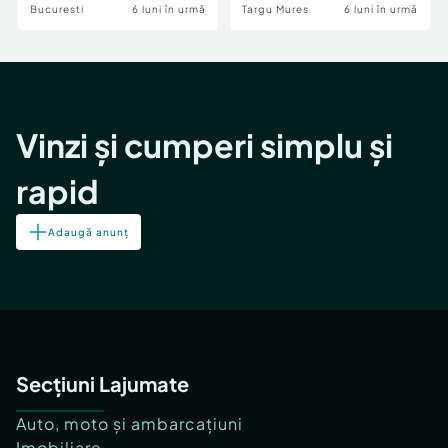
Bucuresti
6 luni în urmă
Targu Mures
6 luni în urmă
Vinzi și cumperi simplu și
rapid
Adaugă anunț
Secțiuni Lajumate
Auto, moto și ambarcațiuni
Imobiliare