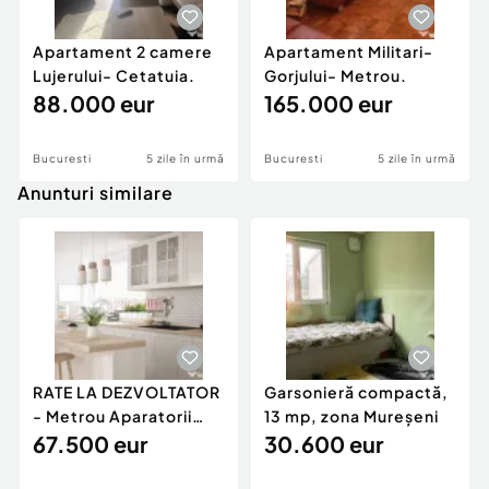
Apartament 2 camere
Apartament Militari-
Lujerului- Cetatuia.
Gorjului- Metrou.
88.000 eur
165.000 eur
Bucuresti
5 zile în urmă
Bucuresti
5 zile în urmă
Anunturi similare
RATE LA DEZVOLTATOR
Garsonieră compactă,
- Metrou Aparatorii
13 mp, zona Mureșeni
Patriei -
67.500 eur
30.600 eur