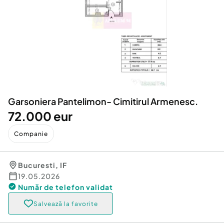
Locuri de munca
Utilaje agricole si industriale
Servicii
Piese auto si accesorii
Animale de companie
Dacia Duster
Afaceri și echipamente profesionale
Inchiriere Bunuri si Vehicule
Garsoniera Pantelimon- Cimitirul Armenesc.
72.000 eur
Companie
Bucuresti
,
IF
19.05.2026
Număr de telefon
validat
Salvează la favorite