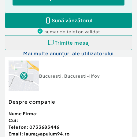
Sună vânzătorul
numar de telefon
validat
Trimite mesaj
Mai multe anunțuri ale utilizatorului
Bucuresti
,
Bucuresti-Ilfov
Despre companie
Nume Firma:
Cui:
Telefon:
0733683446
Email:
laura@apulum94.ro