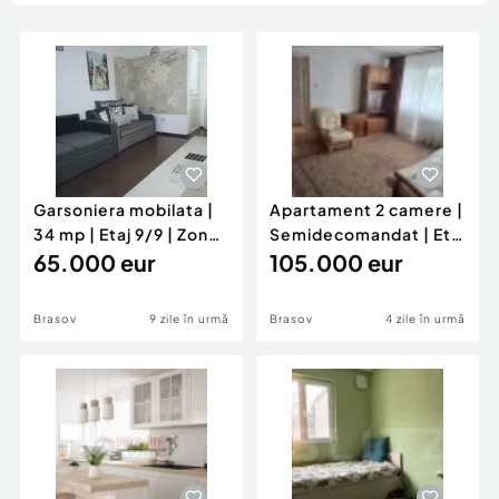
Locuri de munca
Utilaje agricole si industriale
Servicii
Piese auto si accesorii
Animale de companie
Dacia Duster
Afaceri și echipamente profesionale
Inchiriere Bunuri si Vehicule
Garsoniera mobilata |
Apartament 2 camere |
34 mp | Etaj 9/9 | Zona
Semidecomandat | Etaj
Astra
65.000 eur
1/4 | Centrul Civic
105.000 eur
Brasov
9 zile în urmă
Brasov
4 zile în urmă