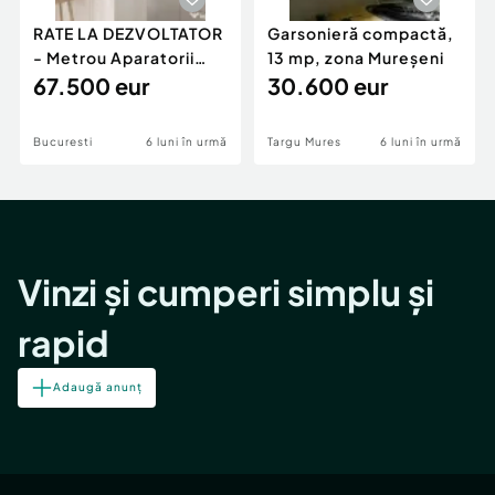
RATE LA DEZVOLTATOR
Garsonieră compactă,
- Metrou Aparatorii
13 mp, zona Mureșeni
Patriei -
67.500 eur
30.600 eur
Bucuresti
6 luni în urmă
Targu Mures
6 luni în urmă
Vinzi și cumperi simplu și
rapid
Adaugă anunț