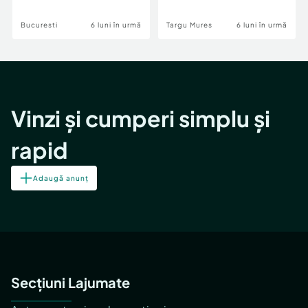
Bucuresti
6 luni în urmă
Targu Mures
6 luni în urmă
Vinzi și cumperi simplu și
rapid
Adaugă anunț
Secțiuni Lajumate