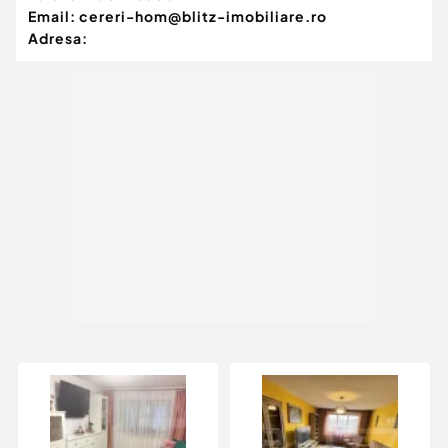
Email:
cereri-hom@blitz-imobiliare.ro
Adresa: