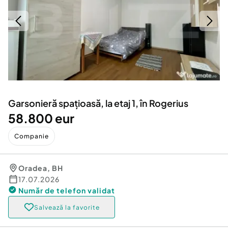
Locuri de munca
Utilaje agricole si industriale
Servicii
Piese auto si accesorii
Animale de companie
Dacia Duster
Afaceri și echipamente profesionale
Inchiriere Bunuri si Vehicule
Garsonieră spațioasă, la etaj 1, în Rogerius
58.800 eur
Companie
Oradea
,
BH
17.07.2026
Număr de telefon
validat
Salvează la favorite