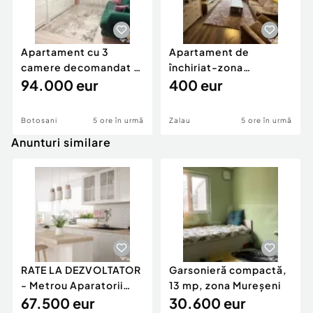
Apartament cu 3
Apartament de
camere decomandat -
închiriat-zona
renovat - Bucovina -
94.000 eur
ultracentrală
400 eur
Par
Botosani
5 ore în urmă
Zalau
5 ore în urmă
Anunturi similare
RATE LA DEZVOLTATOR
Garsonieră compactă,
- Metrou Aparatorii
13 mp, zona Mureșeni
Patriei -
67.500 eur
30.600 eur