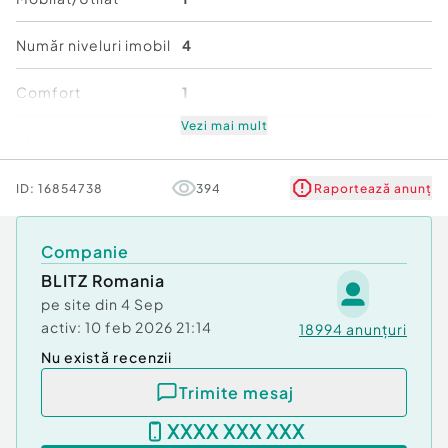
Confort:
1
Tip imobil:
Bloc de apartamente
Număr niveluri imobil
4
Comfort
1
Vezi mai mult
Stare
Bună
ID:
16854738
394
Raportează anunț
Companie
BLITZ Romania
pe site din
4 Sep
activ:
10 feb 2026 21:14
18994
anunțuri
Nu există recenzii
Trimite mesaj
XXXX XXX XXX