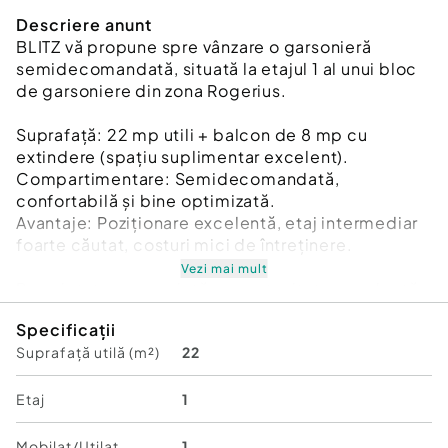
Descriere anunt
BLITZ vă propune spre vânzare o garsonieră
semidecomandată, situată la etajul 1 al unui bloc
de garsoniere din zona Rogerius.
Suprafață: 22 mp utili + balcon de 8 mp cu
extindere (spațiu suplimentar excelent).
Compartimentare: Semidecomandată,
confortabilă și bine optimizată.
Avantaje: Poziționare excelentă, etaj intermediar
foarte căutat, costuri mici de întreținere.
Vezi mai mult
Proprietatea reprezintă o oportunitate excelentă
de investiție, fiind ideală pentru închiriere datorită
Specificații
zonei cu acces facil la mijloace de transport,
Suprafață utilă (m²)
22
magazine și facilități.
Cod ofertă / ID BLITZ: P173152
Etaj
1
Id intern: P173152
Mobilat/Utilat
1