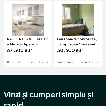
Locuri de munca
Utilaje agricole si industriale
Servicii
Piese auto si accesorii
Animale de companie
Dacia Duster
Afaceri și echipamente profesionale
Inchiriere Bunuri si Vehicule
RATE LA DEZVOLTATOR
Garsonieră compactă,
- Metrou Aparatorii
13 mp, zona Mureșeni
Patriei -
67.500 eur
30.600 eur
Bucuresti
6 luni în urmă
Targu Mures
6 luni în urmă
Vinzi și cumperi simplu și
rapid