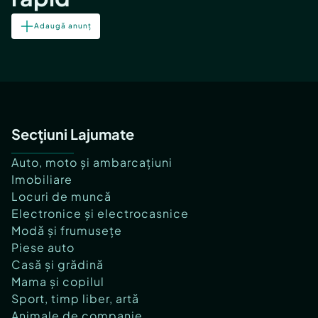
Adaugă anunț
Secțiuni Lajumate
Auto, moto și ambarcațiuni
Imobiliare
Locuri de muncă
Electronice și electrocasnice
Modă și frumusețe
Piese auto
Casă și grădină
Mama și copilul
Sport, timp liber, artă
Animale de companie