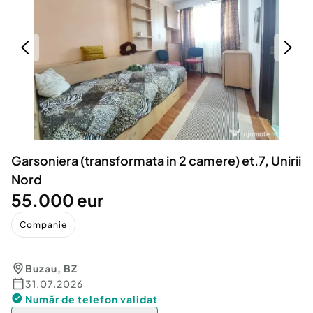
Locuri de munca
Utilaje agricole si industriale
Servicii
Piese auto si accesorii
Animale de companie
Dacia Duster
Afaceri și echipamente profesionale
Inchiriere Bunuri si Vehicule
Garsoniera (transformata in 2 camere) et.7, Unirii
Nord
55.000 eur
Companie
Buzau
,
BZ
31.07.2026
Număr de telefon
validat