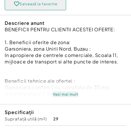
Salvează la favorite
Descriere anunt
BENEFICII PENTRU CLIENTII ACESTEI OFERTE:
1. Beneficii oferite de zona:
Garsoniera, zona Unirii Nord, Buzau ;
In apropiere de centrele comerciale, Scoala 11,
mijloace de transport si alte puncte de interes.
Beneficii tehnice ale ofertei :
Garsoniera confort 1 cu suprafata de 30 mp
situata la etajul 7 din 10 ;
Vezi mai mult
Aer conditionat ;
Geamuri termopan ;
Specificații
Mobilata si utilata ;
Suprafață utilă (m²)
29
Blocul este in curs de reabilitare :