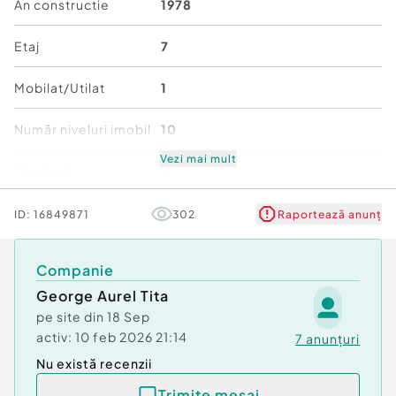
- anvelopare bloc ;
An constructie
1978
- izolatie terasa/acoperis ;
- lifturi noi ;
Etaj
7
- reabilitare casa scarii ;
- panouri fotovoltaice.
Mobilat/Utilat
1
Incalzirea se va realizeaza prin sistem modern
Număr niveluri imobil
10
propriu, cu centrale termice pe peleti si pompe
de caldura.
Vezi mai mult
Comfort
1
Stare
Bună
ID:
16849871
302
Raportează anunț
Pret negociabil !
Detalii la telefon !
Companie
3. Situatia juridica:
George Aurel Tita
Liber de sarcini ;
pe site din
18 Sep
Documentatie cadastrala .
activ:
10 feb 2026 21:14
7
anunțuri
Nu există recenzii
ID ACTIV IMOB:232285
Trimite mesaj