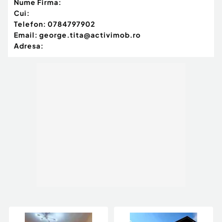
Nume Firma:
Cui:
Telefon:
0784797902
Email:
george.tita@activimob.ro
Adresa: