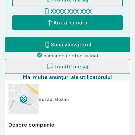
XXXX XXX XXX
Confort:
1
Tip imobil:
Bloc de apartamente
Arată numărul
Sună vânzătorul
numar de telefon
validat
Trimite mesaj
Mai multe anunțuri ale utilizatorului
Buzau
,
Buzau
Despre companie