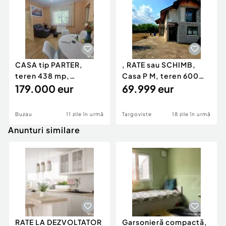
CASA tip PARTER,
, RATE sau SCHIMB,
teren 438 mp,
Casa P M, teren 600
deschidere 14 m, 23
179.000 eur
mp, Doicesti
69.999 eur
August
Buzau
11 zile în urmă
Targoviste
18 zile în urmă
Anunturi similare
RATE LA DEZVOLTATOR
Garsonieră compactă,