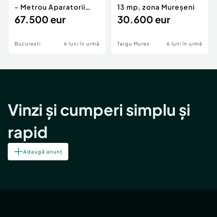
- Metrou Aparatorii
13 mp, zona Mureșeni
Patriei -
67.500 eur
30.600 eur
Bucuresti
6 luni în urmă
Targu Mures
6 luni în urmă
Vinzi și cumperi simplu și
rapid
Adaugă anunț