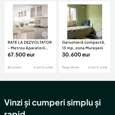
Locuri de munca
Utilaje agricole si industriale
Servicii
Piese auto si accesorii
Animale de companie
Dacia Duster
Afaceri și echipamente profesionale
Inchiriere Bunuri si Vehicule
RATE LA DEZVOLTATOR
Garsonieră compactă,
- Metrou Aparatorii
13 mp, zona Mureșeni
Patriei -
67.500 eur
30.600 eur
Bucuresti
6 luni în urmă
Targu Mures
6 luni în urmă
Vinzi și cumperi simplu și
rapid