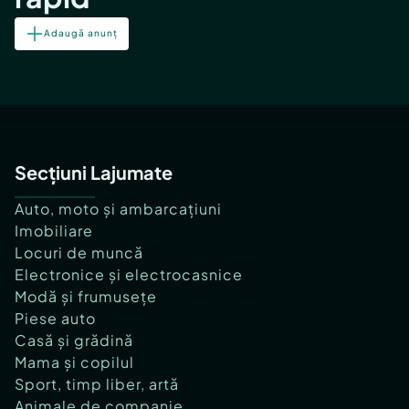
Adaugă anunț
Secțiuni Lajumate
Auto, moto și ambarcațiuni
Imobiliare
Locuri de muncă
Electronice și electrocasnice
Modă și frumusețe
Piese auto
Casă și grădină
Mama și copilul
Sport, timp liber, artă
Animale de companie