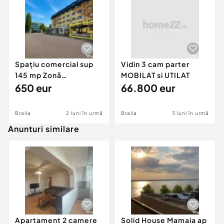
Spațiu comercial sup
Vidin 3 cam parter
145 mp Zonă
MOBILAT si UTILAT
ultracentrală
650 eur
66.800 eur
Alimentatie publica
Braila
2 luni în urmă
Braila
3 luni în urmă
Anunturi similare
Apartament 2 camere
Solid House Mamaia ap