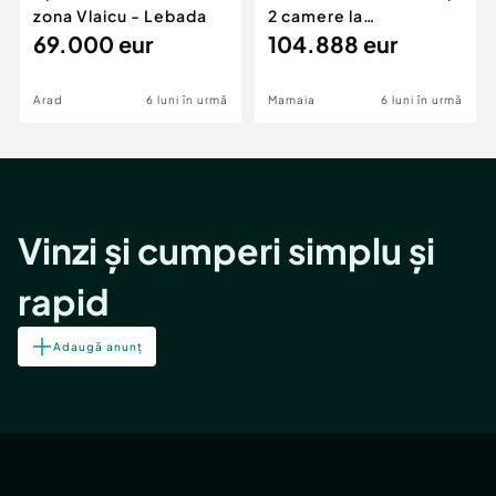
zona Vlaicu - Lebada
2 camere la
69.000 eur
cheie,langa Mega
104.888 eur
Image
Arad
6 luni în urmă
Mamaia
6 luni în urmă
Vinzi și cumperi simplu și
rapid
Adaugă anunț