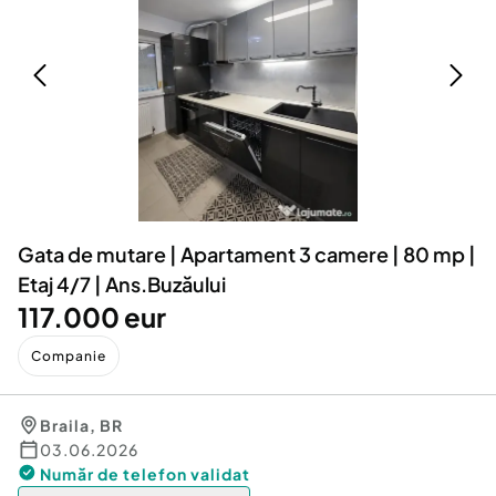
Locuri de munca
Utilaje agricole si industriale
Servicii
Piese auto si accesorii
Animale de companie
Dacia Duster
Afaceri și echipamente profesionale
Inchiriere Bunuri si Vehicule
Gata de mutare | Apartament 3 camere | 80 mp |
Etaj 4/7 | Ans.Buzăului
117.000 eur
Companie
Braila
,
BR
03.06.2026
Număr de telefon
validat