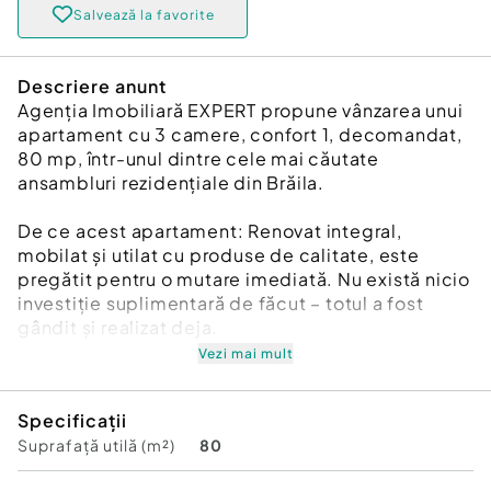
Salvează la favorite
Descriere anunt
Agenția Imobiliară EXPERT propune vânzarea unui
apartament cu 3 camere, confort 1, decomandat,
80 mp, într-unul dintre cele mai căutate
ansambluri rezidențiale din Brăila.
De ce acest apartament: Renovat integral,
mobilat și utilat cu produse de calitate, este
pregătit pentru o mutare imediată. Nu există nicio
investiție suplimentară de făcut – totul a fost
gândit și realizat deja.
Vezi mai mult
Despre imobil: Etaj 4 din 7, bloc cu lift,
construcție după 1986, zonă liniștită și bine
Specificații
conectată.
Suprafață utilă (m²)
80
Bucătăria – punctul forte: Bucătărie de import