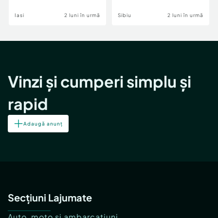
Iasi
2 luni în urmă
Sibiu
2 luni în urmă
Vinzi și cumperi simplu și
rapid
Adaugă anunț
Secțiuni Lajumate
Auto, moto și ambarcațiuni