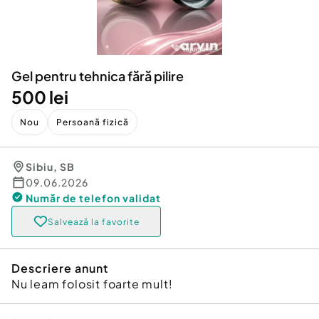
Locuri de munca
Utilaje agricole si industriale
Servicii
Piese auto si accesorii
Animale de companie
Dacia Duster
Afaceri și echipamente profesionale
Gel pentru tehnica fără pilire
Inchiriere Bunuri si Vehicule
500 lei
Nou
Persoană fizică
Sibiu
,
SB
09.06.2026
Număr de telefon
validat
Salvează la favorite
Descriere anunt
Nu leam folosit foarte mult!