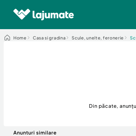
Home
Casa si gradina
Scule, unelte, feronerie
Sc
Din păcate, anunț
Anunturi similare