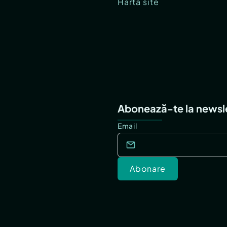
Hartă site
Abonează-te la newsl
Email
Abonare