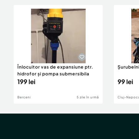
Înlocuitor vas de expansiune ptr.
Șurubeln
hidrofor și pompa submersibila
199 lei
99 lei
Berceni
5 zile în urmă
Cluj-Napoc