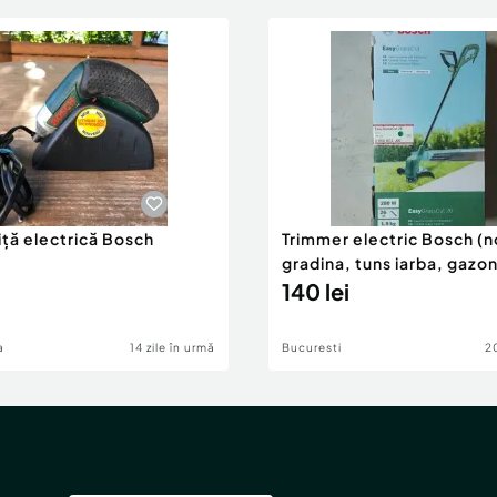
iță electrică Bosch
Trimmer electric Bosch (n
gradina, tuns iarba, gazon
buruieni
140 lei
a
14 zile în urmă
Bucuresti
20