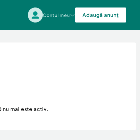
Adaugă anunț
Contul meu
D
nu mai este activ.