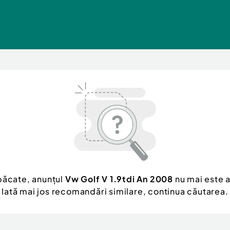
păcate, anunțul
Vw Golf V 1.9tdi An 2008
nu mai este a
Iată mai jos recomandări similare, continua căutarea.