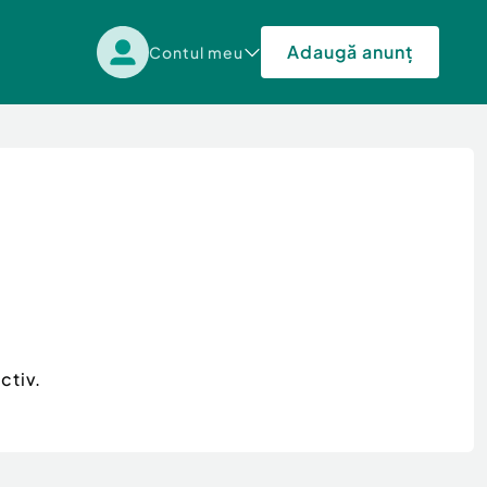
Adaugă anunț
Contul meu
ctiv.