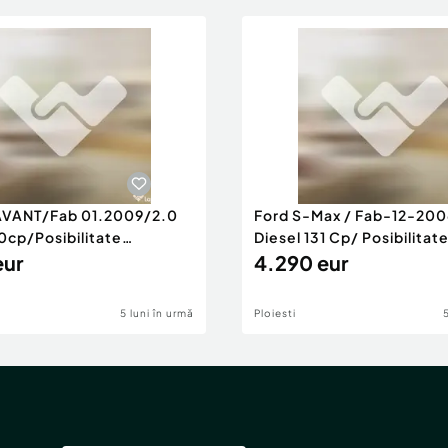
AVANT/Fab 01.2009/2.0
Ford S-Max / Fab-12-200
0cp/Posibilitate
Diesel 131 Cp/ Posibilitat
RANTIE
eur
4.290 eur
5 luni în urmă
Ploiesti