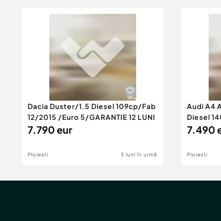
Dacia Duster/1.5 Diesel 109cp/Fab
Audi A4 
12/2015 /Euro 5/GARANTIE 12 LUNI
Diesel 14
7.790 eur
Rate/GA
7.490 
Ploiesti
5 luni în urmă
Ploiesti