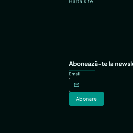
Hartă site
Abonează-te la newsl
Email
Abonare