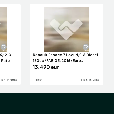
6/ 2.0
Renault Espace 7 Locuri/1.6 Diesel
e Rate
160cp/FAB 05.2016/Euro
6/Posibilita
13.490 eur
5 luni în urmă
Ploiesti
5 luni în urmă