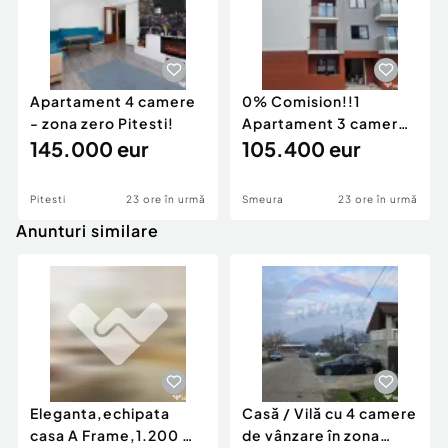
Apartament 4 camere
0% Comision!!1
- zona zero Pitesti!
Apartament 3 camere ,
145.000 eur
str Campului, constr...
105.400 eur
Pitesti
23 ore în urmă
Smeura
23 ore în urmă
Anunturi similare
Eleganta,echipata
Casă / Vilă cu 4 camere
casa A Frame,1.200 mp
de vânzare în zona