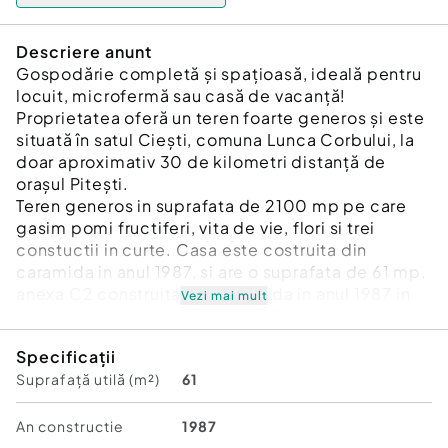
Descriere anunt
Gospodărie completă și spațioasă, ideală pentru
locuit, microfermă sau casă de vacanță!
Proprietatea oferă un teren foarte generos și este
situată în satul Ciești, comuna Lunca Corbului, la
doar aproximativ 30 de kilometri distanță de
orașul Pitești.
Teren generos in suprafata de 2100 mp pe care
gasim pomi fructiferi, vita de vie, flori si trei
constuctii in curte. Casa este costruita din
caramida in anul 1987, si are o suprafata de 61 mp,
anexa C2 construita din caramida in anul 1987 in
Vezi mai mult
suprafata de 79 mp, si anexa C3 este construita
din lemn in anul 1987 in suprafata de 57 mp la sol.
Specificații
Ca si utilitati avem pe proprietate curent electric,
Suprafață utilă (m²)
61
apa la retea, fantana,, iar la limita proprietatii
avem si canalizare. Incalzirea se face prin sobe de
teracota.
An constructie
1987
Echipa noastra va poate consilia de la vizionare,