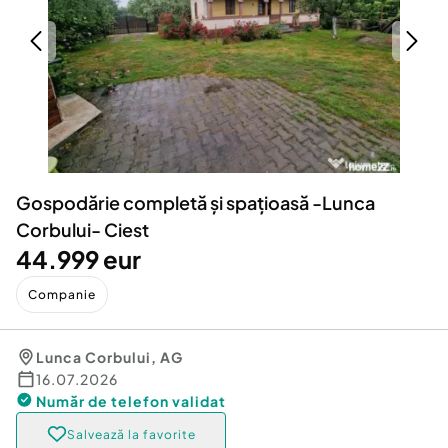
Locuri de munca
Utilaje agricole si industriale
Servicii
Piese auto si accesorii
Animale de companie
Dacia Duster
Afaceri și echipamente profesionale
Inchiriere Bunuri si Vehicule
Gospodărie completă și spațioasă -Lunca
Corbului- Ciest
44.999 eur
Companie
Lunca Corbului
,
AG
16.07.2026
Număr de telefon
validat
Salvează la favorite