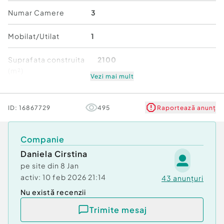
obtinere credit, asigurare locuinta pana la
Numar Camere
3
incheierea tranzactiei! Toate acestea cu 0%
COMISION pentru cumparator! Vizionarile sunt
Mobilat/Utilat
1
disponibile zilnic, cu programare prealabila!I
Suprafata construita
2100
Id intern: P8715
(m²)
Vezi mai mult
Număr Băi:
1
Stare
Bună
Comision cumpărător:
0%
ID:
16867729
495
Raportează anunț
Curent
Apă
Canalizare
Companie
Daniela Cirstina
pe site din
8 Jan
activ:
10 feb 2026 21:14
43
anunțuri
Nu există recenzii
Trimite mesaj