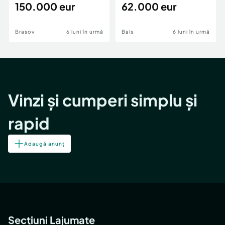
teren,deschidere Pia
150.000 eur
Periferie
62.000 eur
Brasov
6 luni în urmă
Bals
6 luni în urmă
Vinzi și cumperi simplu și
rapid
Adaugă anunț
Secțiuni Lajumate