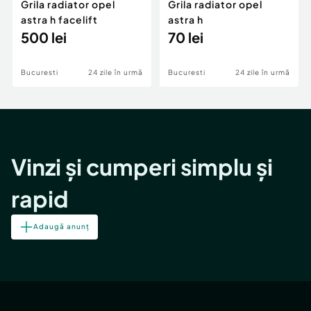
Grila radiator opel
Grila radiator opel
astra h facelift
astra h
500 lei
70 lei
Bucuresti
24 zile în urmă
Bucuresti
24 zile în urmă
Vinzi și cumperi simplu și
rapid
Adaugă anunț