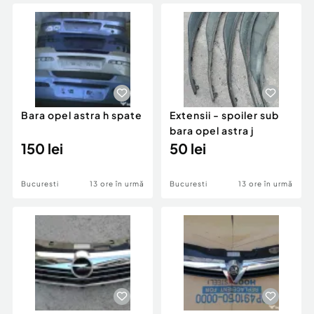
Locuri de munca
Utilaje agricole si industriale
Servicii
Piese auto si accesorii
Animale de companie
Dacia Duster
Afaceri și echipamente profesionale
Inchiriere Bunuri si Vehicule
Bara opel astra h spate
Extensii - spoiler sub
bara opel astra j
150 lei
50 lei
Bucuresti
13 ore în urmă
Bucuresti
13 ore în urmă