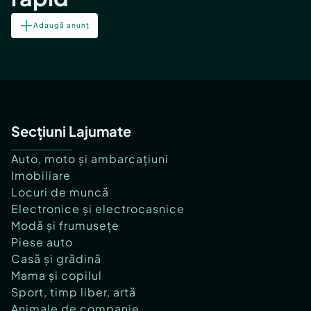
Adaugă anunț
Secțiuni Lajumate
Auto, moto și ambarcațiuni
Imobiliare
Locuri de muncă
Electronice și electrocasnice
Modă și frumusețe
Piese auto
Casă și grădină
Mama și copilul
Sport, timp liber, artă
Animale de companie