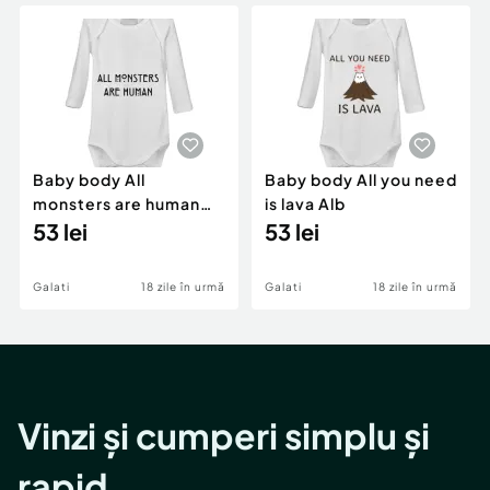
Locuri de munca
Utilaje agricole si industriale
Servicii
Piese auto si accesorii
Animale de companie
Dacia Duster
Afaceri și echipamente profesionale
Inchiriere Bunuri si Vehicule
Baby body All
Baby body All you need
monsters are human
is lava Alb
Alb
53 lei
53 lei
Galati
18 zile în urmă
Galati
18 zile în urmă
Vinzi și cumperi simplu și
rapid