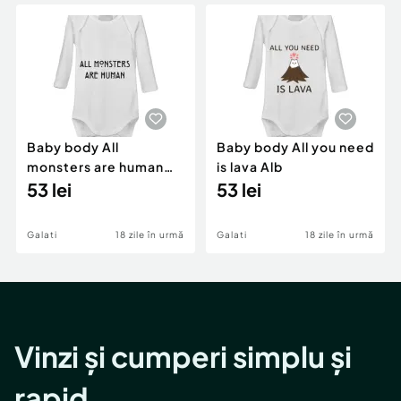
Locuri de munca
Utilaje agricole si industriale
Servicii
Piese auto si accesorii
Animale de companie
Dacia Duster
Afaceri și echipamente profesionale
Inchiriere Bunuri si Vehicule
Baby body All
Baby body All you need
monsters are human
is lava Alb
Alb
53 lei
53 lei
Galati
18 zile în urmă
Galati
18 zile în urmă
Vinzi și cumperi simplu și
rapid