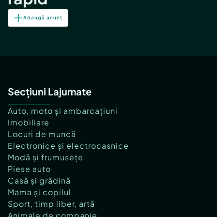
Adaugă anunț
Secțiuni Lajumate
Auto, moto și ambarcațiuni
Imobiliare
Locuri de muncă
Electronice și electrocasnice
Modă și frumusețe
Piese auto
Casă și grădină
Mama și copilul
Sport, timp liber, artă
Animale de companie