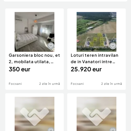
Locuri de munca
Utilaje agricole si industriale
Servicii
Piese auto si accesorii
Animale de companie
Dacia Duster
Afaceri și echipamente profesionale
Inchiriere Bunuri si Vehicule
Garsoniera bloc nou, et
Loturi teren intravilan
2, mobilata utilata,
de in Vanatori intre
Scoala 2
350 eur
576mp - 612mp
25.920 eur
Focsani
2 zile în urmă
Focsani
2 zile în urmă