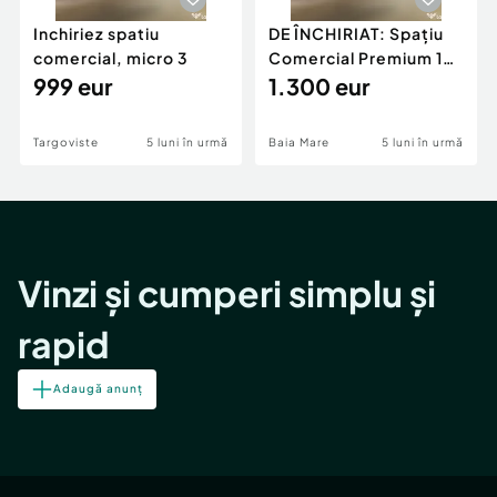
Inchiriez spatiu
DE ÎNCHIRIAT: Spațiu
comercial, micro 3
Comercial Premium 146
999 eur
mp – Vizibili
1.300 eur
Targoviste
5 luni în urmă
Baia Mare
5 luni în urmă
Vinzi și cumperi simplu și
rapid
Adaugă anunț