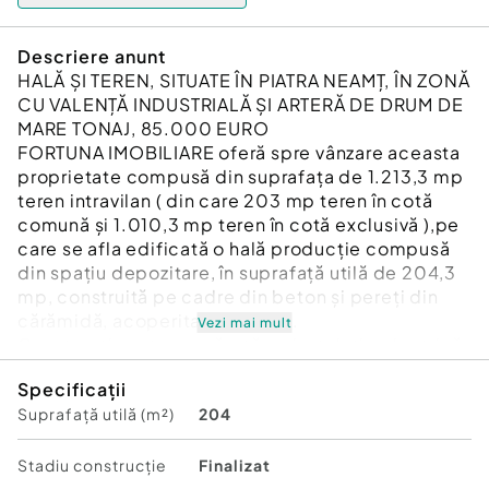
Descriere anunt
HALĂ ȘI TEREN, SITUATE ÎN PIATRA NEAMȚ, ÎN ZONĂ
CU VALENȚĂ INDUSTRIALĂ ȘI ARTERĂ DE DRUM DE
MARE TONAJ, 85.000 EURO
FORTUNA IMOBILIARE oferă spre vânzare aceasta
proprietate compusă din suprafața de 1.213,3 mp
teren intravilan ( din care 203 mp teren în cotă
comună și 1.010,3 mp teren în cotă exclusivă ),pe
care se afla edificată o hală producție compusă
din spațiu depozitare, în suprafață utilă de 204,3
mp, construită pe cadre din beton și pereți din
cărămidă, acoperita cu azbest.
Vezi mai mult
Construcția este prevăzută cu instalație electrică
cu putere de 100 KW.
Specificații
Terenul este împrejmuit, oferind acces pentru
Suprafață utilă (m²)
204
TIRuri și mai multe locuri de parcare.
Curtea este prevăzută cu platforma betonata și
poarta mare de acces.
Stadiu construcţie
Finalizat
Este pretabilă pentru spațiu de depozitare,