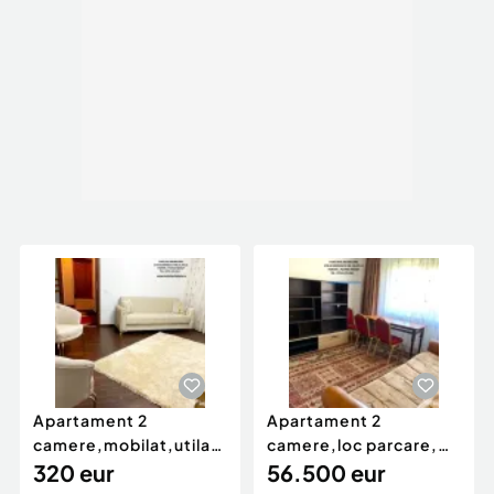
Apartament 2
Apartament 2
camere,mobilat,utilat,etaj
camere,loc parcare,
,P-ta M.Kogalniceanu
320 eur
zona Centrala-
56.500 eur
Inspectoratul Scolar