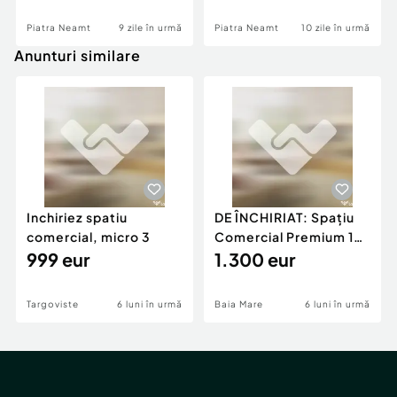
Piatra Neamt
9 zile în urmă
Piatra Neamt
10 zile în urmă
Anunturi similare
Inchiriez spatiu
DE ÎNCHIRIAT: Spațiu
comercial, micro 3
Comercial Premium 146
999 eur
mp – Vizibili
1.300 eur
Targoviste
6 luni în urmă
Baia Mare
6 luni în urmă