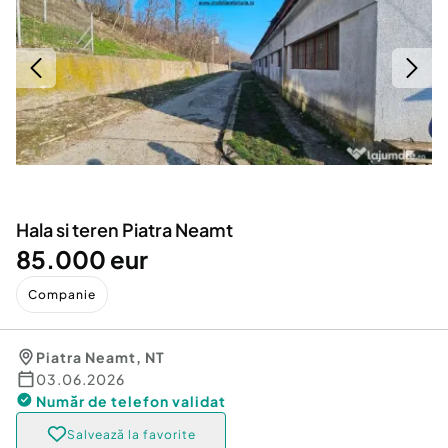
Locuri de munca
Utilaje agricole si industriale
Servicii
Piese auto si accesorii
Animale de companie
Dacia Duster
Afaceri și echipamente profesionale
Inchiriere Bunuri si Vehicule
Hala si teren Piatra Neamt
85.000 eur
Companie
Piatra Neamt
,
NT
03.06.2026
Număr de telefon
validat
Salvează la favorite