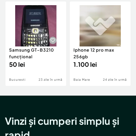
Locuri de munca
Utilaje agricole si industriale
Servicii
Piese auto si accesorii
Animale de companie
Dacia Duster
Afaceri și echipamente profesionale
Inchiriere Bunuri si Vehicule
Samsung GT-B3210
Iphone 12 pro max
funcțional
256gb
50 lei
1.100 lei
Bucuresti
23 zile în urmă
Baia Mare
24 zile în urmă
Vinzi și cumperi simplu și
rapid