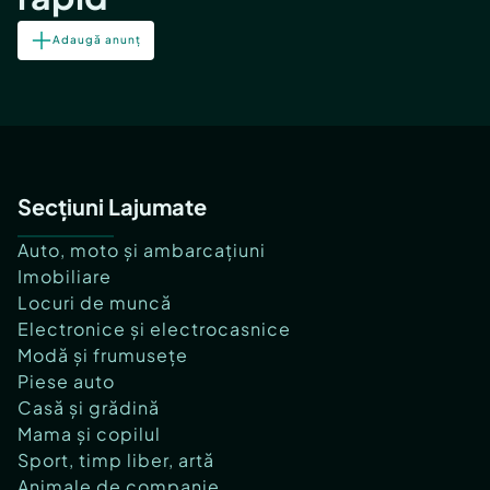
Adaugă anunț
Secțiuni Lajumate
Auto, moto și ambarcațiuni
Imobiliare
Locuri de muncă
Electronice și electrocasnice
Modă și frumusețe
Piese auto
Casă și grădină
Mama și copilul
Sport, timp liber, artă
Animale de companie