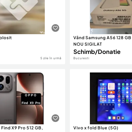
olosit
Vând Samsung A56 128 GB
NOU SIGILAT
i
Schimb/Donatie
5 zile în urmă
Bucuresti
Find X9 Pro 512 GB,
Vivo x fold Blue (5G)