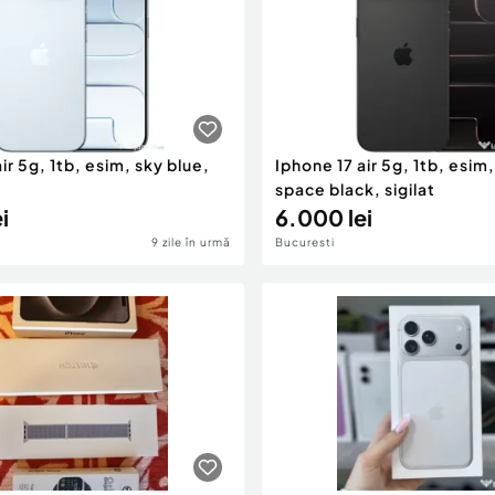
ir 5g, 1tb, esim, sky blue,
Iphone 17 air 5g, 1tb, esim
space black, sigilat
i
6.000 lei
9 zile în urmă
Bucuresti