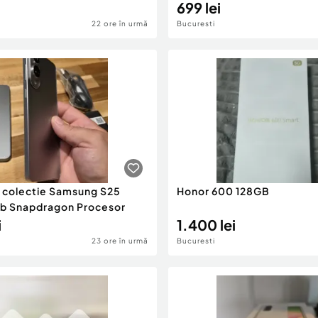
699 lei
22 ore în urmă
Bucuresti
e colectie Samsung S25
Honor 600 128GB
b Snapdragon Procesor
i
1.400 lei
23 ore în urmă
Bucuresti