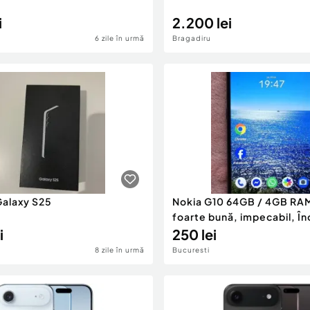
i
2.200 lei
6 zile în urmă
Bragadiru
alaxy S25
Nokia G10 64GB / 4GB RAM
foarte bună, impecabil, În
i
250 lei
8 zile în urmă
Bucuresti