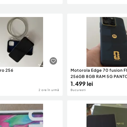
Pro 256
Motorola Edge 70 fusion F
256GB 8GB RAM 5G PANTONE
Silhouette black + casti 
1.499 lei
buds bass bluetooth
2 ore în urmă
Bucuresti