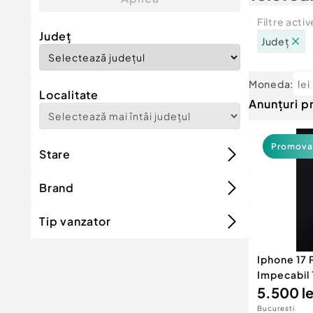
Filtre activ
Județ
Județ
Moneda:
lei
Localitate
Anunțuri 
Promova
Stare
Brand
Tip vanzator
Iphone 17 
Impecabil 
5.500 le
Bucuresti