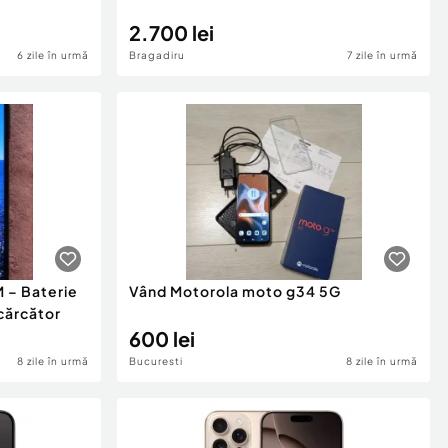
2.700 lei
6 zile în urmă
Bragadiru
7 zile în urmă
 – Baterie
Vând Motorola moto g34 5G
cărcător
600 lei
8 zile în urmă
Bucuresti
8 zile în urmă