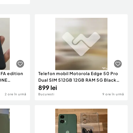
IFA edition
Telefon mobil Motorola Edge 50 Pro
Dual SIM 512GB 12GB RAM 5G Black
cadou moto
negru Snapdragon 7 Gen 3
899 lei
2 ore în urmă
Bucuresti
9 ore în urmă