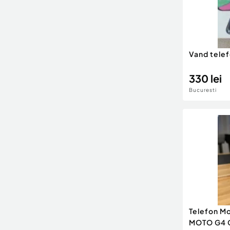
Vand tele
330 lei
Bucuresti
Telefon M
MOTO G4 G