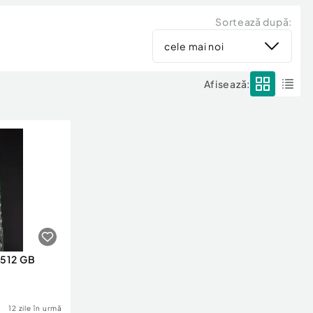
Sortează după:
cele mai noi
Afisează:
 512 GB
12 zile în urmă