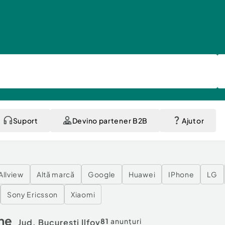
Suport
Devino partener B2B
Ajutor
Allview
Altă marcă
Google
Huawei
IPhone
LG
Sony Ericsson
Xiaomi
ne
81
anunțuri
Jud. Bucuresti Ilfov