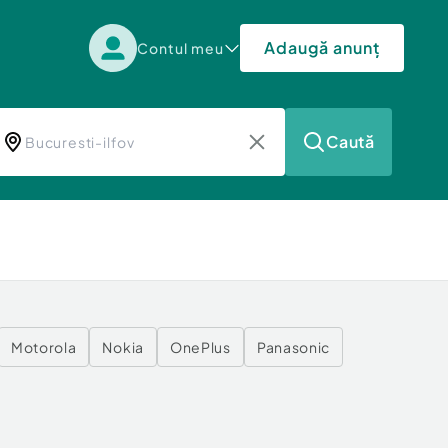
Adaugă anunț
Contul meu
Caută
Motorola
Nokia
OnePlus
Panasonic