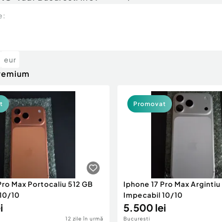
e:
eur
premium
t
Promovat
Pro Max Portocaliu 512 GB
Iphone 17 Pro Max Argintiu
10/10
Impecabil 10/10
i
5.500 lei
12 zile în urmă
Bucuresti