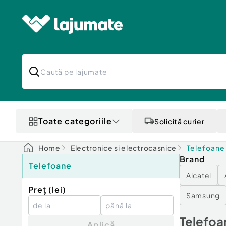
Toate categoriile
Solicită curier
Home
Electronice si electrocasnice
Telefoane
Brand
Telefoane
Alcatel
Preț (
lei
)
Samsung
Telefoa
Aplică