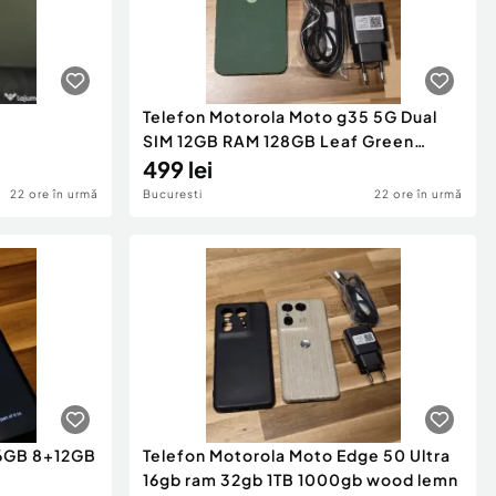
Telefon Motorola Moto g35 5G Dual
SIM 12GB RAM 128GB Leaf Green
verde NOU
499 lei
22 ore în urmă
Bucuresti
22 ore în urmă
6GB 8+12GB
Telefon Motorola Moto Edge 50 Ultra
16gb ram 32gb 1TB 1000gb wood lemn