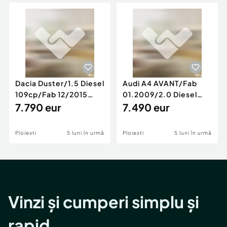
Locuri de munca
Utilaje agricole si industriale
Servicii
Piese auto si accesorii
Animale de companie
Dacia Duster
Afaceri și echipamente profesionale
Inchiriere Bunuri si Vehicule
Dacia Duster/1.5 Diesel
Audi A4 AVANT/Fab
109cp/Fab 12/2015
01.2009/2.0 Diesel
/Euro 5/GARANTIE 12
7.790 eur
140cp/Posibilitate
7.490 eur
LUNI
Rate/GARANTIE
Ploiesti
5 luni în urmă
Ploiesti
5 luni în urmă
Vinzi și cumperi simplu și
rapid