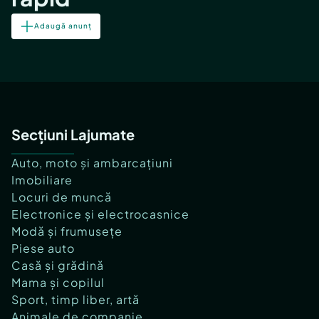
Adaugă anunț
Secțiuni Lajumate
Auto, moto și ambarcațiuni
Imobiliare
Locuri de muncă
Electronice și electrocasnice
Modă și frumusețe
Piese auto
Casă și grădină
Mama și copilul
Sport, timp liber, artă
Animale de companie