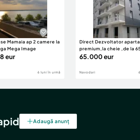
use Mamaia ap 2 camere la
Direct Dezvoltator apar
nga Mega Image
premium,la cheie ,de la 
8 eur
eur
65.000 eur
6 luni în urmă
Navodari
rapid
Adaugă anunț