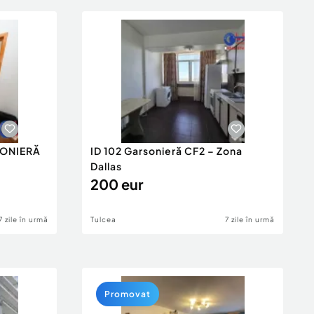
RSONIERĂ
ID 102 Garsonieră CF2 – Zona
Dallas
200 eur
7 zile în urmă
Tulcea
7 zile în urmă
Promovat