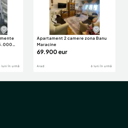
tamente
Apartament 2 camere zona Banu
65.000
Maracine
69.900 eur
6 luni în urmă
Arad
6 luni în urmă