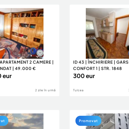
| APARTAMENT 2 CAMERE |
ID 43 | ÎNCHIRIERE | GA
DAT | 49.000 €
CONFORT 1 | STR. 1848
 eur
300 eur
2 zile în urmă
Tulcea
vat
Promovat