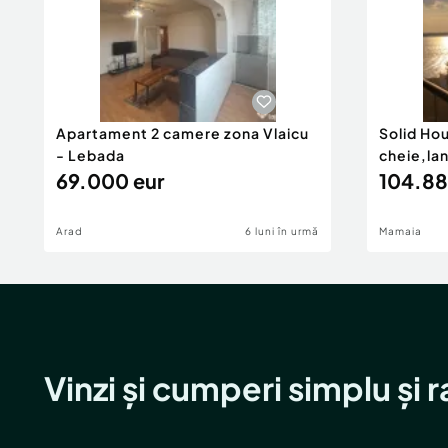
Apartament 2 camere zona Vlaicu
Solid Ho
- Lebada
cheie,la
69.000 eur
104.88
Arad
6 luni în urmă
Mamaia
Vinzi și cumperi simplu și 