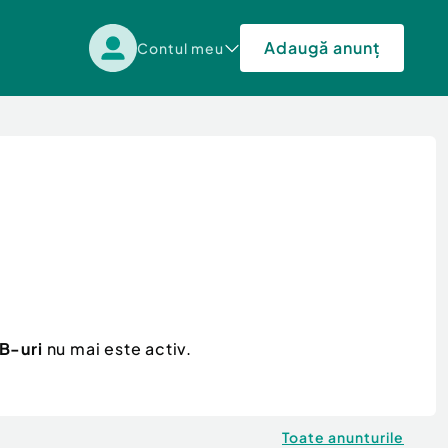
Adaugă anunț
Contul meu
 B-uri
nu mai este activ.
Toate anunturile