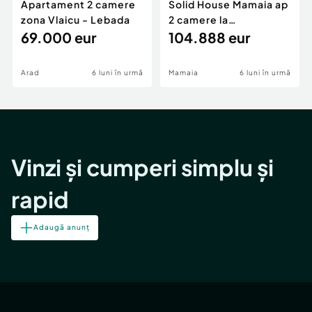
Apartament 2 camere
Solid House Mamaia ap
zona Vlaicu - Lebada
2 camere la
69.000 eur
cheie,langa Mega
104.888 eur
Image
Arad
6 luni în urmă
Mamaia
6 luni în urmă
Vinzi și cumperi simplu și
rapid
Adaugă anunț