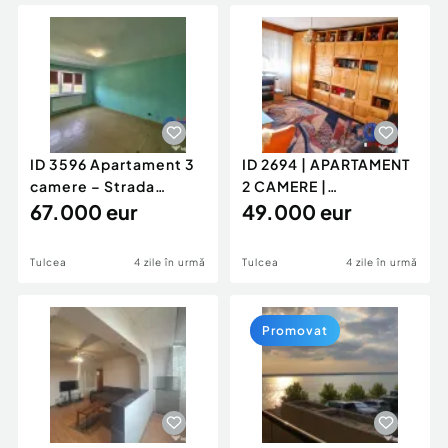
Locuri de munca
Utilaje agricole si industriale
Servicii
Piese auto si accesorii
Animale de companie
Dacia Duster
Afaceri și echipamente profesionale
Inchiriere Bunuri si Vehicule
ID 3596 Apartament 3
ID 2694 | APARTAMENT
camere – Strada
2 CAMERE |
Sabinelor
67.000 eur
DECOMANDAT |
49.000 eur
49.000 €
Tulcea
4 zile în urmă
Tulcea
4 zile în urmă
Promovat