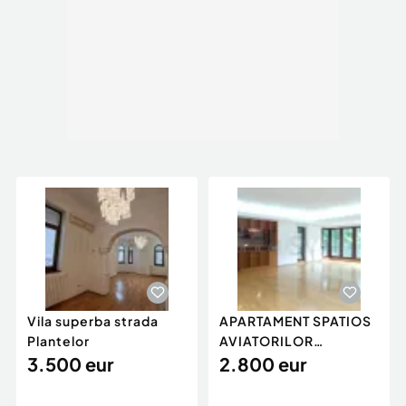
Tip imobil:
Clădire mixtă
Vila superba strada
APARTAMENT SPATIOS
Plantelor
AVIATORILOR
3.500 eur
STRADAL
2.800 eur