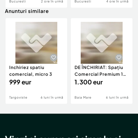
Bucuresti
2 ore în urmă
Bucuresti
4 ore în urmă
Anunturi similare
Inchiriez spatiu
DE ÎNCHIRIAT: Spațiu
comercial, micro 3
Comercial Premium 146
999 eur
mp – Vizibili
1.300 eur
Targoviste
6 luni în urmă
Baia Mare
6 luni în urmă