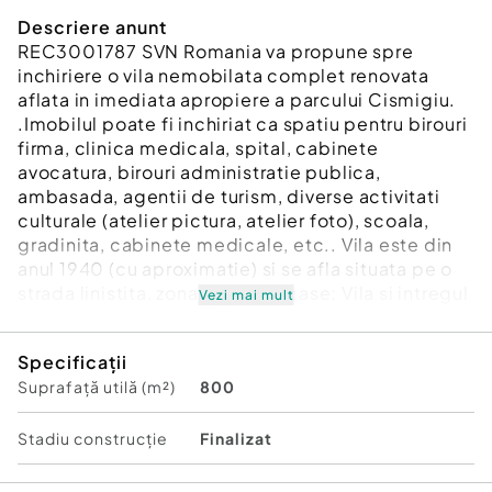
Descriere anunt
REC3001787 SVN Romania va propune spre
inchiriere o vila nemobilata complet renovata
aflata in imediata apropiere a parcului Cismigiu.
.Imobilul poate fi inchiriat ca spatiu pentru birouri
firma, clinica medicala, spital, cabinete
avocatura, birouri administratie publica,
ambasada, agentii de turism, diverse activitati
culturale (atelier pictura, atelier foto), scoala,
gradinita, cabinete medicale, etc.. Vila este din
anul 1940 (cu aproximatie) si se afla situata pe o
strada linistita, zona de vile si case; Vila si intregul
Vezi mai mult
spatiu oferit spre inchiriere au fost renovate
(interior si exterior Vila: decopertare pana la
Specificații
caramida, montare plasa armata) si modernizate
Suprafață utilă (m²)
800
(Vila, curtea -pavata cu beton elicopterizat,
gardul); conform Expertizei tehnice imobiliare -
Vila nu a necesitat consolidare. Vila are amprenta
Stadiu construcţie
Finalizat
de 270 mp, suprafata utila de aprox 1700 mp(
incluzand mansarda), suprafata tot 30 camere, 12