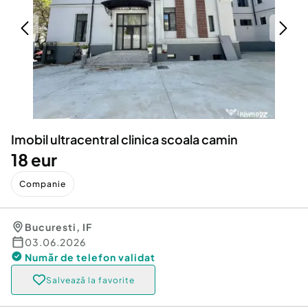
Locuri de munca
Utilaje agricole si industriale
Servicii
Piese auto si accesorii
Animale de companie
Dacia Duster
Afaceri și echipamente profesionale
Inchiriere Bunuri si Vehicule
Imobil ultracentral clinica scoala camin
18 eur
Companie
Bucuresti
,
IF
03.06.2026
Număr de telefon
validat
Salvează la favorite