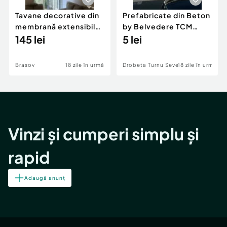
Tavane decorative din
Prefabricate din Beton
membrană extensibilă
by Belvedere TCM
la montaj. Fără îmbinări
145 lei
2025 SRL
5 lei
și vopsire.
Brasov
18 zile în urmă
Drobeta Turnu Severin
18 zile în urmă
Vinzi și cumperi simplu și
rapid
Adaugă anunț