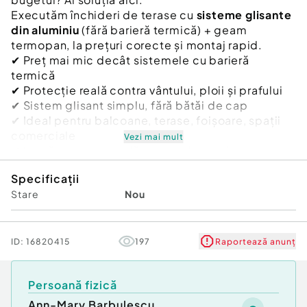
Executăm închideri de terase cu
sisteme glisante
din aluminiu
(fără barieră termică) + geam
termopan, la prețuri corecte și montaj rapid.
✔ Preț mai mic decât sistemele cu barieră
termică
✔ Protecție reală contra vântului, ploii și prafului
✔ Sistem glisant simplu, fără bătăi de cap
✔ Ideal pentru balcoane, terase, foișoare, spații
comerciale
Vezi mai mult
✔ Lucrăm pe comandă – orice dimensiune
Nu plătești în plus pentru ceva ce nu ai nevoie.
Specificații
Dacă nu vrei să încălzești terasa iarna, sistemul
Stare
Nou
ăsta este fix ce trebuie.
📐 Venim pentru măsurători
🔧 Montaj rapid
💬 Răspundem imediat la mesaje
ID:
16820415
197
Raportează anunț
Prețul se calculează în funcție de dimensiuni –
trimite dimensiunile și îți dau ofertă pe loc.
Persoană fizică
📞 Sună acum
Ann-Mary Barbulescu