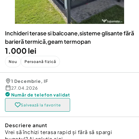
Locuri de munca
Utilaje agricole si industriale
Servicii
Piese auto si accesorii
Animale de companie
Dacia Duster
Afaceri și echipamente profesionale
Inchideri terase si balcoane,sisteme glisante fără
Inchiriere Bunuri si Vehicule
barieră termică,geam termopan
1.000 lei
Nou
Persoană fizică
1 Decembrie
,
IF
27.04.2026
Număr de telefon
validat
Salvează la favorite
Descriere anunt
Vrei să închizi terasa rapid și fără să spargi
bugetul? Ai soluția aici.