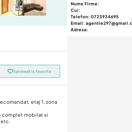
Nume Firma:
Cui:
Telefon:
0723934695
Email:
agentie297@gmail.
Adresa:
Salvează la favorite
ecomandat, etaj 1, zona
za complet mobilat si
 etc.