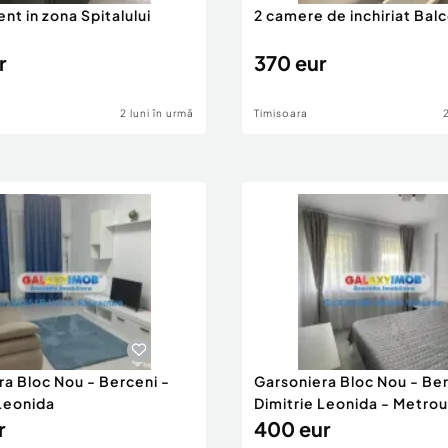
t in zona Spitalului
2 camere de inchiriat Bal
n
r
370 eur
2 luni în urmă
Timisoara
ra Bloc Nou - Berceni -
Garsoniera Bloc Nou - Ber
 Leonida
Dimitrie Leonida - Metrou
r
400 eur