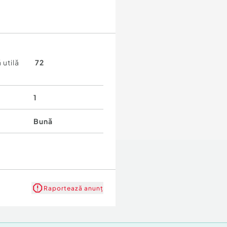
 utilă
72
1
Bună
Raportează anunț