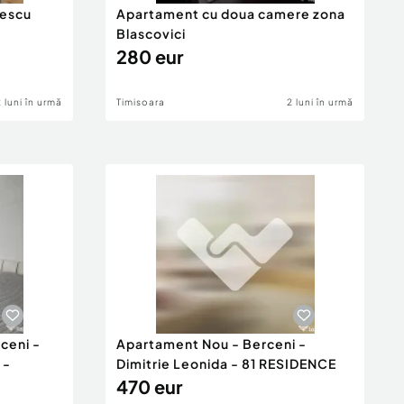
cescu
Apartament cu doua camere zona
Blascovici
280 eur
2 luni în urmă
Timisoara
2 luni în urmă
ceni -
Apartament Nou - Berceni -
 -
Dimitrie Leonida - 81 RESIDENCE
470 eur