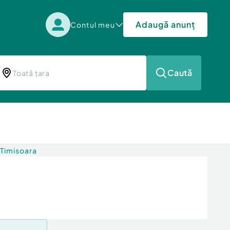
Adaugă anunț
Contul meu
Caută
 Timisoara