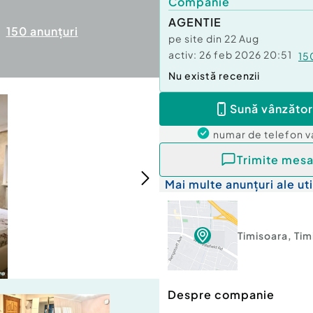
Companie
AGENTIE
150
anunțuri
pe site din
22 Aug
activ:
26 feb 2026 20:51
15
Nu există recenzii
Sună vânzător
numar de telefon
v
Trimite mesa
Mai multe anunțuri ale uti
Timisoara
,
Tim
Despre companie