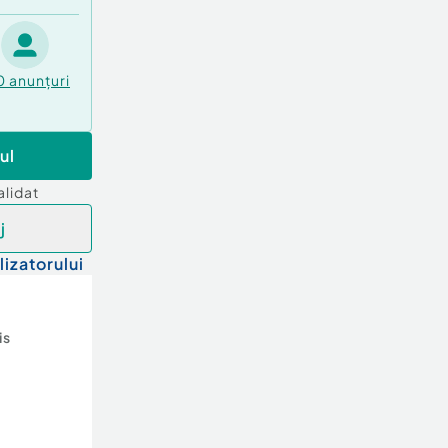
0
anunțuri
ul
alidat
j
lizatorului
is