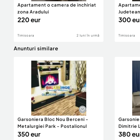
Apartament o camera de inchiriat
Apartamen
zona Aradului
Judetea
220 eur
300 eu
Timisoara
2 luni în urmă
Timisoara
Anunturi similare
Garsoniera Bloc Nou Berceni -
Garsonie
Metalurgiei Park - Postalionul
Dimitrie
350 eur
380 eu