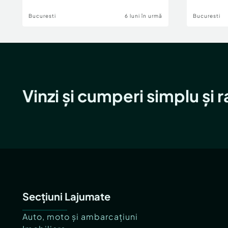
Bucuresti
6 luni în urmă
Bucuresti
Vinzi și cumperi simplu și 
Secțiuni Lajumate
Auto, moto și ambarcațiuni