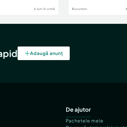
6 luni în urmă
Bucuresti
rapid
Adaugă anunț
De ajutor
Pachetele mele