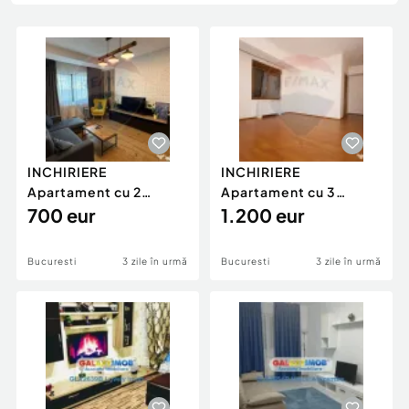
Locuri de munca
Utilaje agricole si industriale
Servicii
Piese auto si accesorii
Animale de companie
Dacia Duster
Afaceri și echipamente profesionale
Inchiriere Bunuri si Vehicule
INCHIRIERE
INCHIRIERE
Apartament cu 2
Apartament cu 3
camere in zona Drumul
700 eur
camere in zona Aviatiei
1.200 eur
Taberei
Bucuresti
3 zile în urmă
Bucuresti
3 zile în urmă