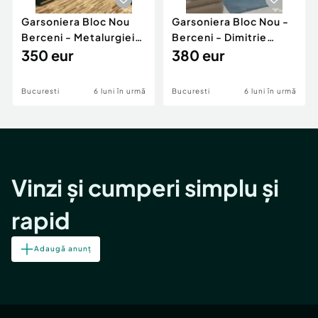
Garsoniera Bloc Nou
Garsoniera Bloc Nou -
Berceni - Metalurgiei
Berceni - Dimitrie
Park - Postalionul
350 eur
Leonida
380 eur
Bucuresti
6 luni în urmă
Bucuresti
6 luni în urmă
Vinzi și cumperi simplu și
rapid
Adaugă anunț