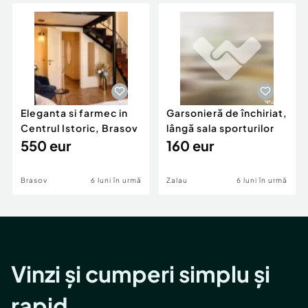
Locuri de munca
Utilaje agricole si industriale
Servicii
Piese auto si accesorii
Animale de companie
Dacia Duster
Afaceri și echipamente profesionale
Inchiriere Bunuri si Vehicule
Eleganta si farmec in
Garsonieră de închiriat,
Centrul Istoric, Brasov
lângă sala sporturilor
550 eur
160 eur
Brasov
6 luni în urmă
Zalau
6 luni în urmă
Vinzi și cumperi simplu și
rapid