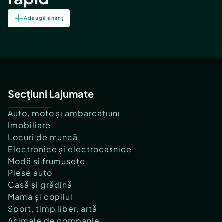
Adaugă anunț
Secțiuni Lajumate
Auto, moto și ambarcațiuni
Imobiliare
Locuri de muncă
Electronice și electrocasnice
Modă și frumusețe
Piese auto
Casă și grădină
Mama și copilul
Sport, timp liber, artă
Animale de companie