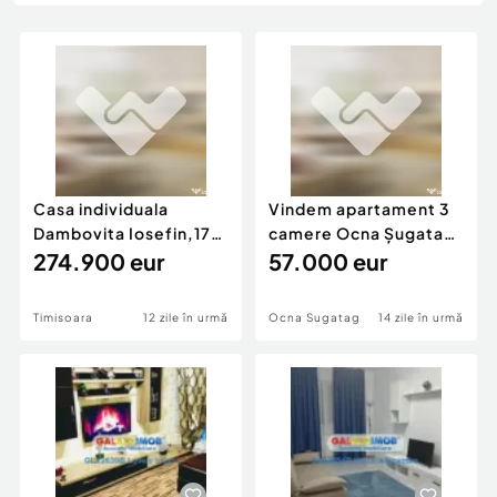
Locuri de munca
Utilaje agricole si industriale
Servicii
Piese auto si accesorii
Animale de companie
Dacia Duster
Afaceri și echipamente profesionale
Inchiriere Bunuri si Vehicule
Casa individuala
Vindem apartament 3
Dambovita Iosefin,170
camere Ocna Șugatan
mp2 utili, panouri
274.900 eur
68 mp
57.000 eur
Timisoara
12 zile în urmă
Ocna Sugatag
14 zile în urmă