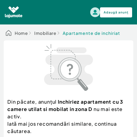
Adaugă anunț
Alege categoria
Home
Imobiliare
Apartamente de inchiriat
Auto, moto si ambarcatiuni
Toate Anunturile
Auto, moto si ambarcatiuni
Imobiliare
Autoturisme
Electronice si electrocasnice
Anvelope si Jante
Casa si gradina
Alege dupa sezon
Piese auto
Scutere - ATV - UTV
Din păcate, anunțul
Inchiriez apartament cu 3
Mama si copilul
Autoutilitare
camere utilat si mobilat in zona D
nu mai este
Moda si frumusete
Ambarcatiuni
activ.
Sport, timp liber, arta
Iată mai jos recomandări similare, continua
Camioane - Rulote - Remorci
Agro si Industrie
căutarea.
Motociclete