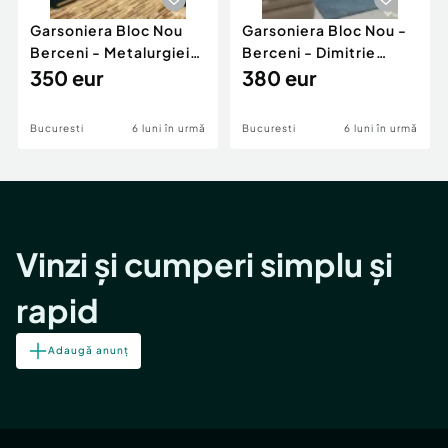
Garsoniera Bloc Nou
Garsoniera Bloc Nou -
Berceni - Metalurgiei
Berceni - Dimitrie
Park - Postalionul
350 eur
Leonida
380 eur
Bucuresti
6 luni în urmă
Bucuresti
6 luni în urmă
Vinzi și cumperi simplu și
rapid
Adaugă anunț