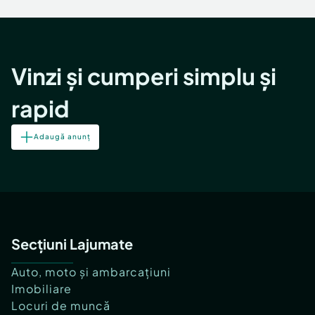
Locuri de munca
Utilaje agricole si industriale
Servicii
Piese auto si accesorii
Animale de companie
Dacia Duster
Afaceri și echipamente profesionale
Vinzi și cumperi simplu și
Inchiriere Bunuri si Vehicule
rapid
Adaugă anunț
Secțiuni Lajumate
Auto, moto și ambarcațiuni
Imobiliare
Locuri de muncă