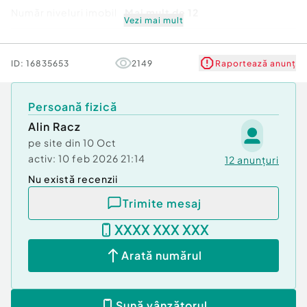
Număr niveluri imobil
Mai mult de 12
Vezi mai mult
Stare
Bună
ID:
16835653
2149
Raportează anunț
Persoană fizică
Alin Racz
pe site din
10 Oct
activ:
10 feb 2026 21:14
12
anunțuri
Nu există recenzii
Trimite mesaj
XXXX XXX XXX
Arată numărul
Sună vânzătorul