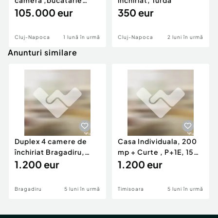
camera ,bucatarie
inchiriat, Turda
,1baie sup.30mp. I...
105.000 eur
350 eur
Cluj-Napoca
1 lună în urmă
Cluj-Napoca
2 luni în urmă
Anunturi similare
Duplex 4 camere de
Casa Individuala, 200
închiriat Bragadiru,
mp + Curte , P+1E, 150
curte 100 mp, pa...
1.200 eur
mp, zona Girocu
1.200 eur
Bragadiru
5 luni în urmă
Timisoara
5 luni în urmă