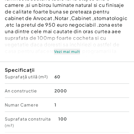
camere ,si un birou luminate natural si cu finisaje
de calitate foarte buna se preteaza pentru
cabinet de Arvocat ,Notar ,Cabinet ,stomatologic
,etc la pretul de 950 euro negociabil .zona este
una dintre cele mai cautate din oras curtea aee
suprafata de 100mp foarte cocheta si cu
vegetatie daca doresti sa inchiriezi o astfel de
casa pentru afacerea ta pentru programarii la
Vezi mai mult
vizionare te asteptam la nr.0756350047 sau pe
Whatsapp.
Specificații
Suprafață utilă (m²)
60
Număr niveluri imobil:
mai mult de 12
Număr Băi:
1
Posibilitate parcare: Da
An constructie
2000
Nr. locuri parcare:
1
Curent
Numar Camere
1
Apă
Canalizare
Suprafata construita
100
Gaz
(m²)