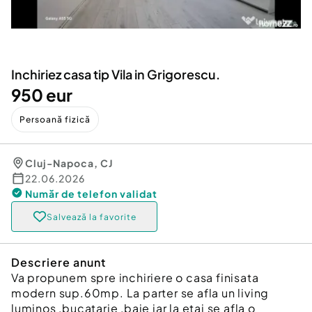
Locuri de munca
Utilaje agricole si industriale
Servicii
Piese auto si accesorii
Animale de companie
Dacia Duster
Afaceri și echipamente profesionale
Inchiriez casa tip Vila in Grigorescu.
Inchiriere Bunuri si Vehicule
950 eur
Persoană fizică
Cluj-Napoca
,
CJ
22.06.2026
Număr de telefon
validat
Salvează la favorite
Descriere anunt
Va propunem spre inchiriere o casa finisata
modern sup.60mp. La parter se afla un living
luminos ,bucatarie ,baie iar la etaj se afla o