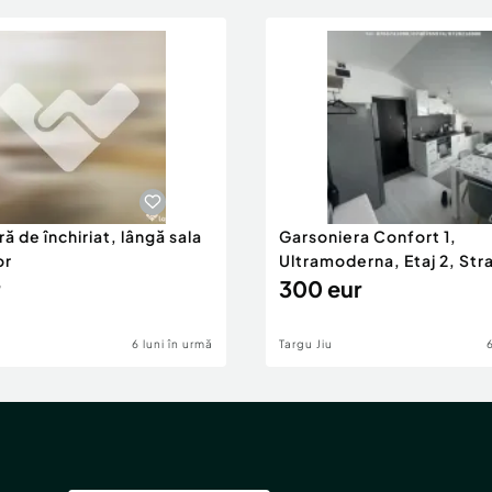
ă de închiriat, lângă sala
Garsoniera Confort 1,
or
Ultramoderna, Etaj 2, Stra
2
300 eur
6 luni în urmă
Targu Jiu