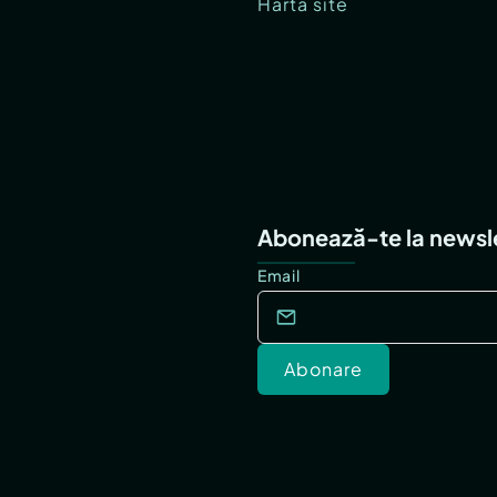
Hartă site
Abonează-te la newsl
Email
Abonare