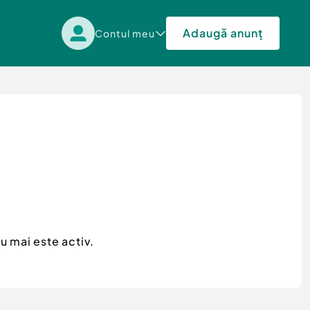
Adaugă anunț
Contul meu
u mai este activ.