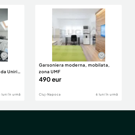
Garsoniera moderna, mobilata,
da Unirii
zona UMF
490 eur
6 luni în urmă
Cluj-Napoca
6 luni în urmă