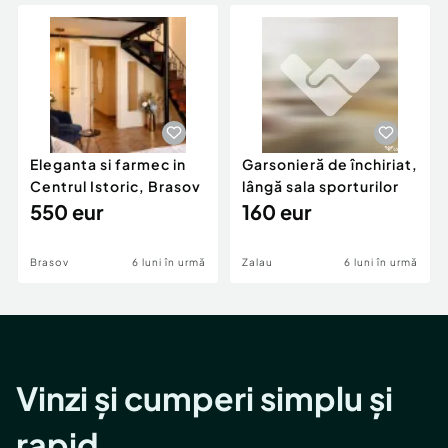
Locuri de munca
Utilaje agricole si industriale
Servicii
Piese auto si accesorii
Animale de companie
Dacia Duster
Afaceri și echipamente profesionale
Inchiriere Bunuri si Vehicule
Eleganta si farmec in
Garsonieră de închiriat,
Centrul Istoric, Brasov
lângă sala sporturilor
550 eur
160 eur
Brasov
6 luni în urmă
Zalau
6 luni în urmă
Vinzi și cumperi simplu și
rapid