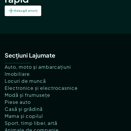
Adaugă anunț
Secțiuni Lajumate
Auto, moto și ambarcațiuni
Imobiliare
Locuri de muncă
Electronice și electrocasnice
Modă și frumusețe
Piese auto
Casă și grădină
Mama și copilul
Sport, timp liber, artă
Animale de companie