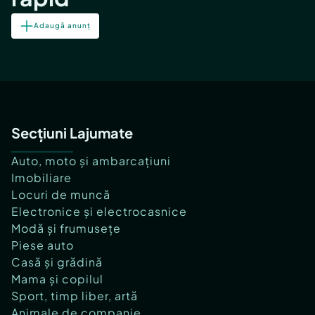
Adaugă anunț
Secțiuni Lajumate
Auto, moto și ambarcațiuni
Imobiliare
Locuri de muncă
Electronice și electrocasnice
Modă și frumusețe
Piese auto
Casă și grădină
Mama și copilul
Sport, timp liber, artă
Animale de companie