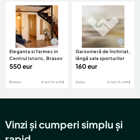
Locuri de munca
Utilaje agricole si industriale
Servicii
Piese auto si accesorii
Animale de companie
Dacia Duster
Afaceri și echipamente profesionale
Inchiriere Bunuri si Vehicule
Eleganta si farmec in
Garsonieră de închiriat,
Centrul Istoric, Brasov
lângă sala sporturilor
550 eur
160 eur
Brasov
6 luni în urmă
Zalau
6 luni în urmă
Vinzi și cumperi simplu și
rapid