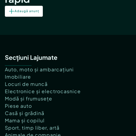
Adaugă anunț
Secțiuni Lajumate
Auto, moto și ambarcațiuni
Imobiliare
Locuri de muncă
Electronice și electrocasnice
Modă și frumusețe
Piese auto
Casă și grădină
Mama și copilul
Sport, timp liber, artă
Animale de companie