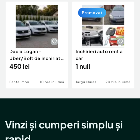
Locuri de munca
Utilaje agricole si industriale
Servicii
Piese auto si accesorii
Promovat
Animale de companie
Dacia Duster
Afaceri și echipamente profesionale
Inchiriere Bunuri si Vehicule
Dacia Logan -
Inchirieri auto rent a
Uber/Bolt de inchiriat,
car
pretul afisat pe
450 lei
1 null
saptamana
Pantelimon
10 ore în urmă
Targu Mures
20 zile în urmă
Vinzi și cumperi simplu și
rapid