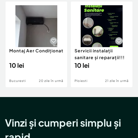
Locuri de munca
Utilaje agricole si industriale
Servicii
Piese auto si accesorii
Animale de companie
Dacia Duster
Afaceri și echipamente profesionale
Inchiriere Bunuri si Vehicule
Montaj Aer Condiționat
Servicii instalații
sanitare şi reparații!!!
10 lei
10 lei
Bucuresti
20 zile în urmă
Ploiesti
21 zile în urmă
Vinzi și cumperi simplu și
rapid