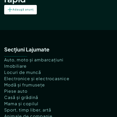
Adaugă anunț
Secțiuni Lajumate
Auto, moto și ambarcațiuni
Imobiliare
Locuri de muncă
Electronice și electrocasnice
Modă și frumusețe
Piese auto
Casă și grădină
Mama și copilul
Sport, timp liber, artă
Animale de companie