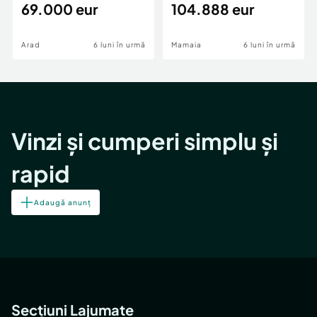
69.000 eur
cheie,langa Mega
104.888 eur
Image
Arad
6 luni în urmă
Mamaia
6 luni în urmă
Vinzi și cumperi simplu și
rapid
Adaugă anunț
Secțiuni Lajumate