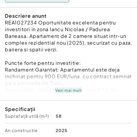
Descriere anunt
REA1027234 Oportunitate excelenta pentru
investitori in zona Iancu Nicolae / Padurea
Baneasa. Apartament de 2 camere situat intr-un
complex rezidential nou (2025), securizat cu paza,
bariera si spatii verzi.
Puncte forte pentru investitie:
Randament Garantat: Apartamentul este deja
inchiriat pentru 900 EUR/luna, cu contract semnat
pe o perioada de 3 ani.
Specificatii: Etaj 3/5, suprafata utila 57.7 mp
Vezi mai mult
balcon deschis de 10.6 mp.
Dotari: Se vinde finisat, cu bucataria mobilata si
Specificații
utilata modern.
Suprafață utilă (m²)
58
Orientare: Sud (lumina naturala optima si eficienta
termica).
Facilitati: Cafenea la parter, acces rapid catre
An constructie
2025
hub-ul de business si scoli internationale.