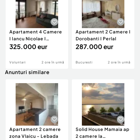
Apartament 4 Camere
Apartament 2 Camere I
I Iancu Nicolae I
Dorobanti I PerlaI
Parcare Inclusa I
325.000 eur
287.000 eur
Voluntari
2 ore în urmă
Bucuresti
2 ore în urmă
Anunturi similare
Apartament 2 camere
Solid House Mamaia ap
zona Vlaicu - Lebada
2 camere la