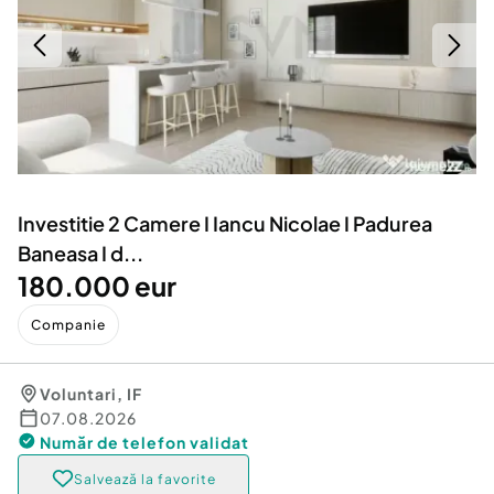
Locuri de munca
Utilaje agricole si industriale
Servicii
Piese auto si accesorii
Animale de companie
Dacia Duster
Afaceri și echipamente profesionale
Inchiriere Bunuri si Vehicule
Investitie 2 Camere I Iancu Nicolae I Padurea
Baneasa I d...
180.000 eur
Companie
Voluntari
,
IF
07.08.2026
Număr de telefon
validat
Salvează la favorite