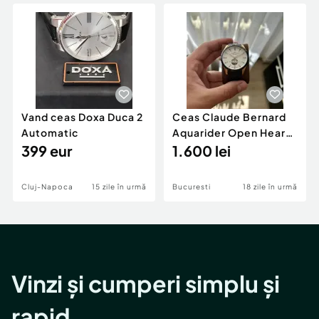
Locuri de munca
Utilaje agricole si industriale
Servicii
Piese auto si accesorii
Animale de companie
Dacia Duster
Afaceri și echipamente profesionale
Inchiriere Bunuri si Vehicule
Vand ceas Doxa Duca 2
Ceas Claude Bernard
Automatic
Aquarider Open Heart,
399 eur
Automatic, WR200m
1.600 lei
IMPECABIL
Cluj-Napoca
15 zile în urmă
Bucuresti
18 zile în urmă
Vinzi și cumperi simplu și
rapid