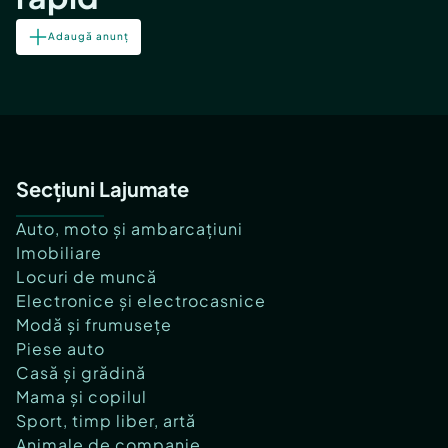
Adaugă anunț
Secțiuni Lajumate
Auto, moto și ambarcațiuni
Imobiliare
Locuri de muncă
Electronice și electrocasnice
Modă și frumusețe
Piese auto
Casă și grădină
Mama și copilul
Sport, timp liber, artă
Animale de companie