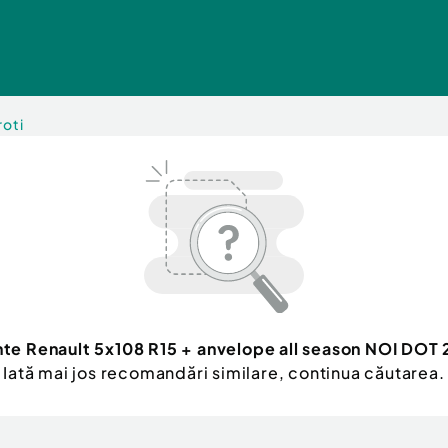
roti
nte Renault 5x108 R15 + anvelope all season NOI DOT
Iată mai jos recomandări similare, continua căutarea.