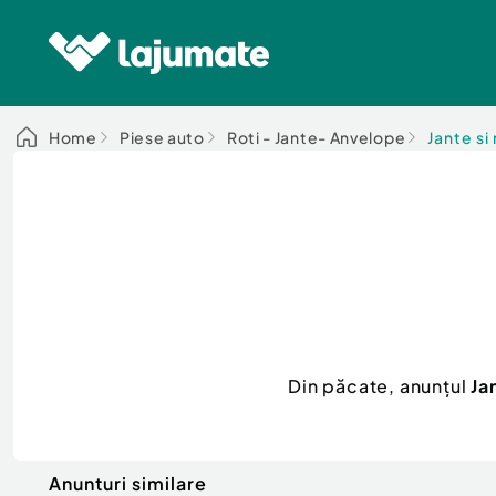
Home
Piese auto
Roti - Jante- Anvelope
Jante si 
Din păcate, anunțul
Ja
Anunturi similare