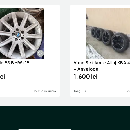
yle 95 BMW r19
Vand Set Jante Aliaj KBA 
+ Anvelope
ei
1.600 lei
19 zile în urmă
Targu Jiu
20