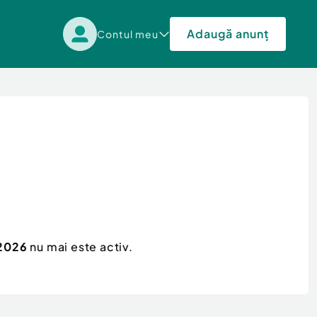
Adaugă anunț
Contul meu
 2026
nu mai este activ.