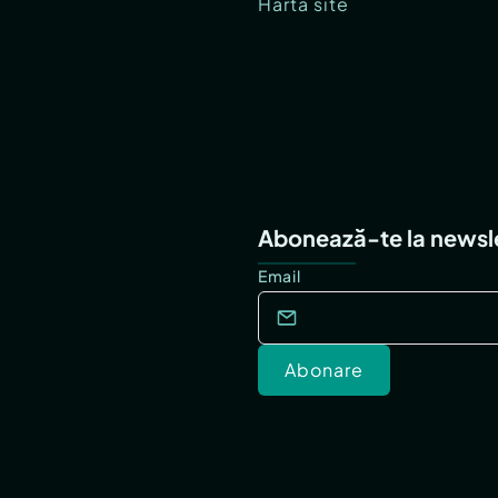
Hartă site
Abonează-te la newsl
Email
Abonare