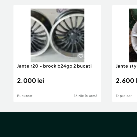
Jante r20 - brock b24gp 2 bucati
Jante st
2.000 lei
2.600 l
Bucuresti
16 zile în urmă
Topraisar