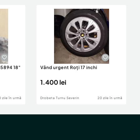
45894 18"
Vând urgent Roți 17 inchi
1.400 lei
 zile în urmă
Drobeta Turnu Severin
20 zile în urmă