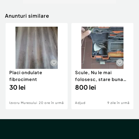
Anunturi similare
Placi ondulate
Scule, Nu le mai
fibrociment
folosesc, stare buna
30 lei
de functionare
800 lei
Izvoru Muresului
20 ore în urmă
Adjud
9 zile în urmă