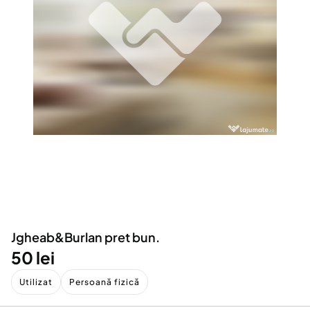
Locuri de munca
Utilaje agricole si industriale
Servicii
Piese auto si accesorii
Animale de companie
Dacia Duster
Afaceri și echipamente profesionale
Inchiriere Bunuri si Vehicule
Jgheab&Burlan pret bun.
50 lei
Utilizat
Persoană fizică