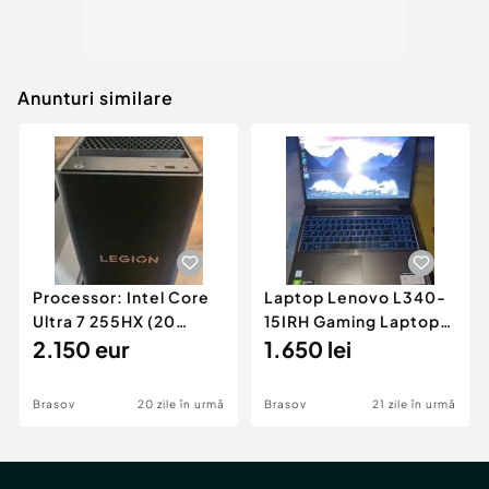
Anunturi similare
Processor: Intel Core
Laptop Lenovo L340-
Ultra 7 255HX (20
15IRH Gaming Laptop
cores: 8P + 12E, up to
2.150 eur
(ideapad) - Type 81LK
1.650 lei
5.2 GHz) Graphild
Brasov
20 zile în urmă
Brasov
21 zile în urmă