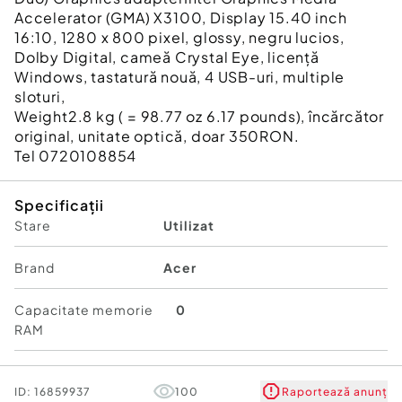
Accelerator (GMA) X3100, Display 15.40 inch
16:10, 1280 x 800 pixel, glossy, negru lucios,
Dolby Digital, cameă Crystal Eye, licență
Windows, tastatură nouă, 4 USB-uri, multiple
sloturi,
Weight2.8 kg ( = 98.77 oz 6.17 pounds), încărcător
original, unitate optică, doar 350RON.
Tel 0720108854
Specificații
Stare
Utilizat
Brand
Acer
Capacitate memorie
0
RAM
ID:
16859937
100
Raportează anunț