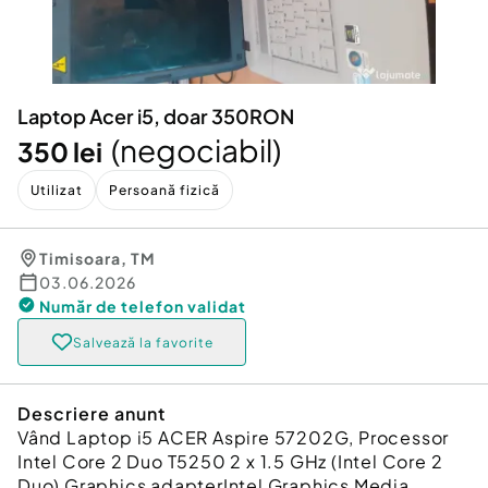
Locuri de munca
Utilaje agricole si industriale
Servicii
Piese auto si accesorii
Animale de companie
Dacia Duster
Afaceri și echipamente profesionale
Laptop Acer i5, doar 350RON
Inchiriere Bunuri si Vehicule
(negociabil)
350 lei
Utilizat
Persoană fizică
Timisoara
,
TM
03.06.2026
Număr de telefon
validat
Salvează la favorite
Descriere anunt
Vând Laptop i5 ACER Aspire 57202G, Processor
Intel Core 2 Duo T5250 2 x 1.5 GHz (Intel Core 2
Duo) Graphics adapterIntel Graphics Media